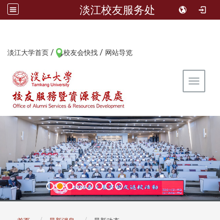
淡江校友服务处
/
/
:::
淡江大学首页
校友会快找
网站导览
Toggle 
:::