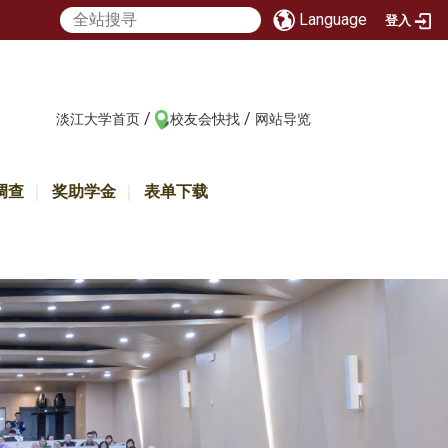
Language
登入
/
/
:::
淡江大学首页
校友会快找
网站导览
调查
奖助学金
表单下载