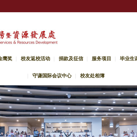
金鹰奖
校友返校活动
捐款及征信
服务项目
毕业生
守谦国际会议中心
校友处相簿