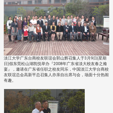
淡江大学广东台商校友联谊会郭山辉召集人于3月9日(星期
日)假东莞松山湖凯悦举办『2008年广东省淡大校友春之飨
宴』，邀请在广东省任职之校友同乐，中国淡江大学台商校
友联谊总会高新平总召集人亦亲自出席与会，场面十分热闹
有趣。