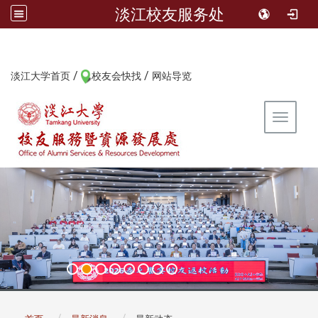
淡江校友服务处
/
/
:::
淡江大学首页
校友会快找
网站导览
Toggle 
:::