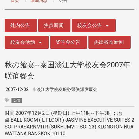
首页
最新消息
公告
:::
处内公告
焦点新闻
校友会公告
校友会活动
奖学金公告
杰出校友新闻
秋の飨宴--泰国淡江大学校友会2007年
联谊餐会
2007-12-02
淡江大学校友服务暨资源发展处
公告
时间:2007年12月2日 (星期日) 上午11时~下午3时；地
点:BALL ROOM ( L FLOOR ) JASMINE EXECUTIVE SUITES 2
SOI PRASARNMITR (SUKHUMVIT SOI 23) KLONGTON NUA
WATTANA BANGKOK 10110