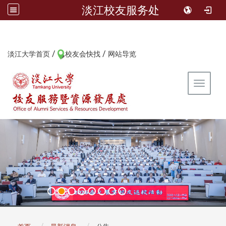
淡江校友服务处
/
/
:::
淡江大学首页
校友会快找
网站导览
Toggle 
:::