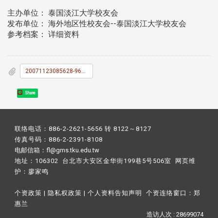
主办单位： 泰国淡江大学校友会
发布单位： 海外地区性校友会--泰国淡江大学校友会
参考档案： 详细资料
20071123085628-961202_E7_A7_8B_E7_9A_84_E9_A4_90_E5_AE_B4.doc
Share
联络电话：886-2-2621-5656 转 8122～8127
传真号码：886-2-2391-8108
电邮信箱：fl@gms.tku.edu.tw
地址：106302 台北市大安区金华街199巷5号506室 网页维
护：
廖家鸣​
个资政策
|
隐私权政策
|
个人资料告知声明
个资连络窗口：
郑
惠兰
造访人次 : 28699074