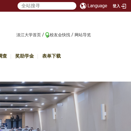
Language
登入
/
/
:::
淡江大学首页
校友会快找
网站导览
调查
奖助学金
表单下载