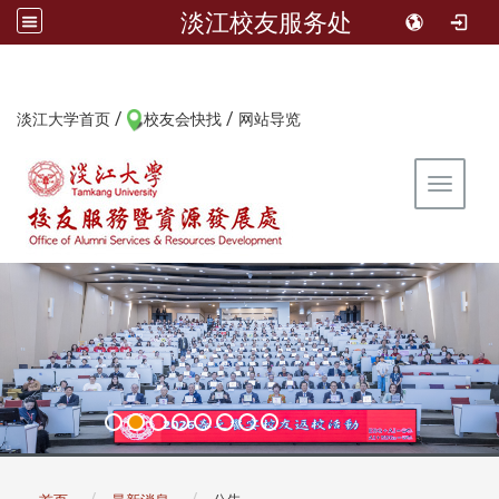
淡江校友服务处
/
/
:::
淡江大学首页
校友会快找
网站导览
Toggle 
:::