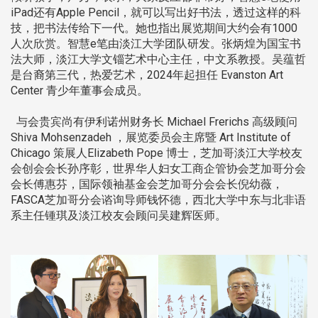
iPad还有Apple Pencil，就可以写出好书法，透过这样的科
技，把书法传给下一代。她也指出展览期间大约会有1000
人次欣赏。智慧e笔由淡江大学团队研发。张炳煌为国宝书
法大师，淡江大学文锱艺术中心主任，中文系教授。吴蕴哲
是台裔第三代，热爱艺术，2024年起担任 Evanston Art
Center 青少年董事会成员。
与会贵宾尚有伊利诺州财务长 Michael Frerichs 高级顾问
Shiva Mohsenzadeh ，展览委员会主席暨 Art Institute of
Chicago 策展人Elizabeth Pope 博士，芝加哥淡江大学校友
会创会会长孙序彰，世界华人妇女工商企管协会芝加哥分会
会长傅惠芬，国际领袖基金会芝加哥分会会长倪幼薇，
FASCA芝加哥分会谘询导师钱怀德，西北大学中东与北非语
系主任锺琪及淡江校友会顾问吴建辉医师。