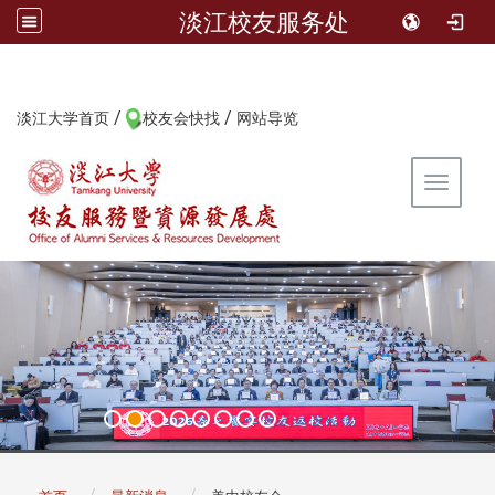
淡江校友服务处
/
/
:::
淡江大学首页
校友会快找
网站导览
Toggle 
:::