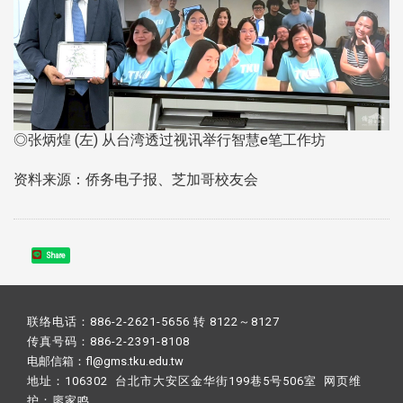
◎张炳煌 (左) 从台湾透过视讯举行智慧e笔工作坊
资料来源：侨务电子报、芝加哥校友会
Share
联络电话：886-2-2621-5656 转 8122～8127
传真号码：886-2-2391-8108
电邮信箱：fl@gms.tku.edu.tw
地址：106302 台北市大安区金华街199巷5号506室 网页维
护：
廖家鸣​