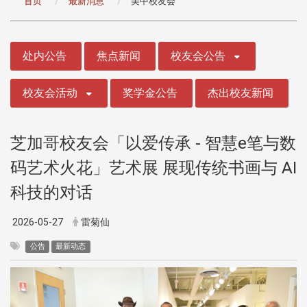
首页
最新消息
美中校友会
:::
处内公告
焦点新闻
校友会公告
校友会活动
奖学金公告
杰出校友新闻
芝加哥校友会「以爱传承 - 智慧e笔与数
码艺术火花」艺术展 展现传统书画与 AI
科技的对话
2026-05-27
雷菊仙
公告
最新动态