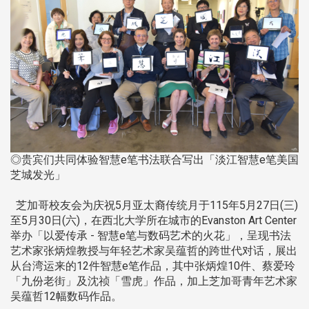
◎贵宾们共同体验智慧e笔书法联合写出「淡江智慧e笔美国
芝城发光」
芝加哥校友会为庆祝5月亚太裔传统月于115年5月27日(三)
至5月30日(六)，在西北大学所在城市的Evanston Art Center
举办「以爱传承 - 智慧e笔与数码艺术的火花」，呈现书法
艺术家张炳煌教授与年轻艺术家吴蕴哲的跨世代对话，展出
从台湾运来的12件智慧e笔作品，其中张炳煌10件、蔡爱玲
「九份老街」及沈祯「雪虎」作品，加上芝加哥青年艺术家
吴蕴哲12幅数码作品。