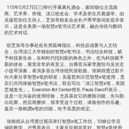
115年5月27日(三)举行开幕典礼酒会，逾50馀位主流政
商、艺术界、侨领、淡江校友会、学术及侨生共襄盛举。由
吴蕴哲担任主持人，芝加哥校友会会长卢秀琴致词欢迎并表
示，这是全美第一场智慧e笔书法艺术展，融合传统与数码
的艺术对话。
驻芝加哥办事处处长类延峰指出，科技必须要与人文结
合，台湾淡江大学独创的智慧e笔书法，书法结合科技，赋
予科技新生命，在AI时代找到新的角色之外，也为科技赋予
新的使命，展览非常的有意义。台裔音乐家李惠怡与吴光玄
小提琴演奏，表演多首台湾传统民俗歌曲。张炳煌透过影片
向大家分享智慧e笔的研发；吴蕴哲则示范智慧e笔使用，贵
宾们共同体验智慧e笔书法，联合写出「淡江智慧e笔，美国
芝城发光」。Evanston Art Center馆长 Paula Danoff表示，
这是一次兴奋的使用经验，尤其喜欢它的擦除功能，先勾勒
出轮廓，然后再擦掉，很享受这个过程，体验创作的乐趣。
嘉宾一致称讚e笔的功能，给予高度的肯定。
张炳煌从台湾透过视讯举行智慧e笔工作坊，10馀位学员
倾听教学，卢秀琴表示，大家反应都非常好，智慧e笔使用