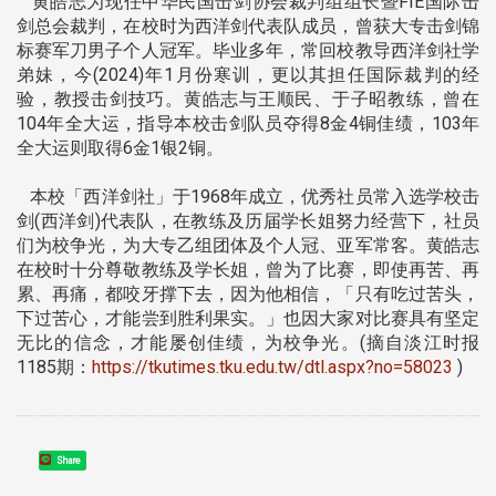
黄皓志为现任中华民国击剑协会裁判组组长暨FIE国际击
剑总会裁判，在校时为西洋剑代表队成员，曾获大专击剑锦
标赛军刀男子个人冠军。毕业多年，常回校教导西洋剑社学
弟妹，今(2024)年1月份寒训，更以其担任国际裁判的经
验，教授击剑技巧。黄皓志与王顺民、于子昭教练，曾在
104年全大运，指导本校击剑队员夺得8金4铜佳绩，103年
全大运则取得6金1银2铜。
本校「西洋剑社」于1968年成立，优秀社员常入选学校击
剑(西洋剑)代表队，在教练及历届学长姐努力经营下，社员
们为校争光，为大专乙组团体及个人冠、亚军常客。黄皓志
在校时十分尊敬教练及学长姐，曾为了比赛，即使再苦、再
累、再痛，都咬牙撑下去，因为他相信，「只有吃过苦头，
下过苦心，才能尝到胜利果实。」也因大家对比赛具有坚定
无比的信念，才能屡创佳绩，为校争光。(摘自淡江时报
1185期：
https://tkutimes.tku.edu.tw/dtl.aspx?no=58023
)
Share