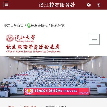
淡江校友服务处
/
/
:::
淡江大学首页
校友会快找
网站导览
Toggle 
:::