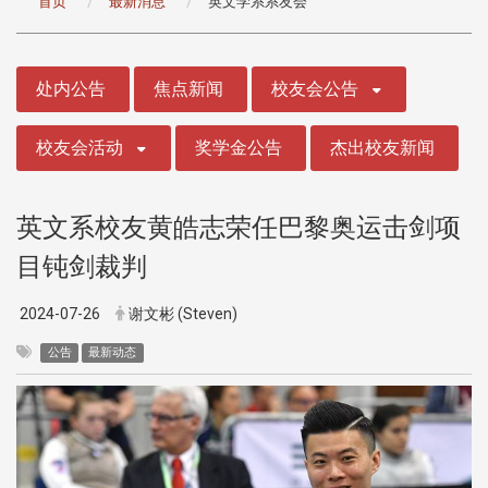
首页
最新消息
英文学系系友会
:::
处内公告
焦点新闻
校友会公告
校友会活动
奖学金公告
杰出校友新闻
英文系校友黄皓志荣任巴黎奥运击剑项
目钝剑裁判
2024-07-26
谢文彬 (Steven)
公告
最新动态