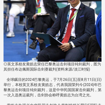
◎英文系校友黄皓志荣任巴黎奥运击剑项目钝剑裁判，图为
其担任布达佩斯国际击剑赛裁判(资料来源/淡江时报)
全球瞩目的2024巴黎奥运，于7月26日(五)至8月11日(日)
举行，本校英文系校友黄皓志，代表我国荣列今(2024)年巴
黎奥运击剑项目钝剑裁判，这是中华民国国家击剑裁判，第
一次入选奥运裁判，击剑协会称呼黄皓志为台湾之光。