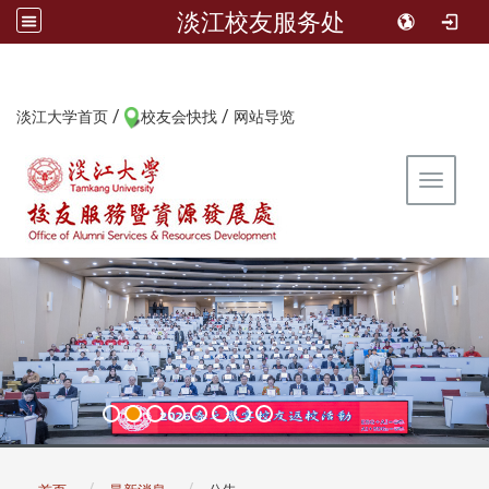
淡江校友服务处
/
/
:::
淡江大学首页
校友会快找
网站导览
Toggle 
:::