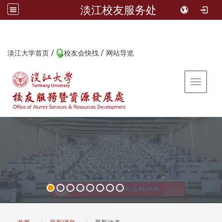
淡江校友服务处
/
/
:::
淡江大学首页
校友会快找
网站导览
Toggle 
:::