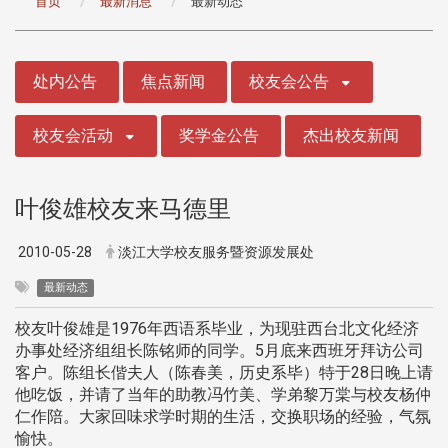
首页
最新消息
最新动态
:::
处内公告
焦点新闻
校友会公告
校友会活动
奖学金公告
杰出校友新闻
叶俊雄校友来马德里
2010-05-28
淡江大学校友服务暨资源发展处
最新动态
校友叶俊雄是1976年西语系毕业，为现驻西台北文化经济
办事处经济组组长陈铭师的同学。5月底来西班牙拜访公司
客户。陈组长偕夫人（陈春美，历史系毕）特于28日晚上请
他吃饭，并请了当年的助教冯竹美、学弟黎万棠与校友杨仲
仁作陪。大家回味求学时期的生活，交换职场的经验，气氛
愉快。