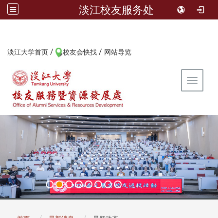
淡江校友服务处
/
/
:::
淡江大学首页
校友会快找
网站导览
Toggle 
:::