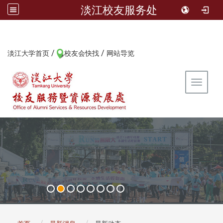
淡江校友服务处
/
/
:::
淡江大学首页
校友会快找
网站导览
Toggle 
:::