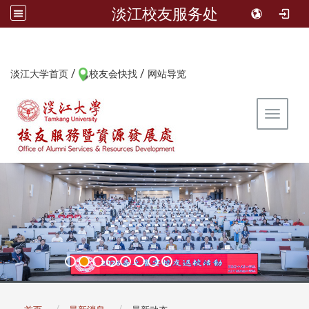
淡江校友服务处
/
/
:::
淡江大学首页
校友会快找
网站导览
Toggle 
:::