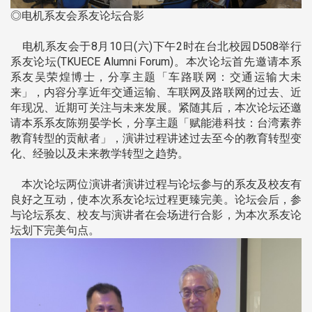
◎电机系友会系友论坛合影
电机系友会于8月10日(六)下午2时在台北校园D508举行
系友论坛(TKUECE Alumni Forum)。本次论坛首先邀请本系
系友吴荣煌博士，分享主题「车路联网：交通运输大未
来」，内容分享近年交通运输、车联网及路联网的过去、近
年现况、近期可关注与未来发展。紧随其后，本次论坛还邀
请本系系友陈朔晏学长，分享主题「赋能港科技：台湾素养
教育转型的贡献者」，演讲过程讲述过去至今的教育转型变
化、经验以及未来教学转型之趋势。
本次论坛两位演讲者演讲过程与论坛参与的系友及校友有
良好之互动，使本次系友论坛过程更臻完美。论坛会后，参
与论坛系友、校友与演讲者在会场进行合影，为本次系友论
坛划下完美句点。