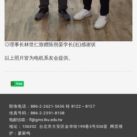
◎理事长林世仁致赠陈朔晏学长(右)感谢状
以上照片皆为电机系友会提供。
Share
联络电话：886-2-2621-5656 转 8122～8127
传真号码：886-2-2391-8108
电邮信箱：fl@gms.tku.edu.tw
地址：106302 台北市大安区金华街199巷5号506室 网页维
护：
廖家鸣​