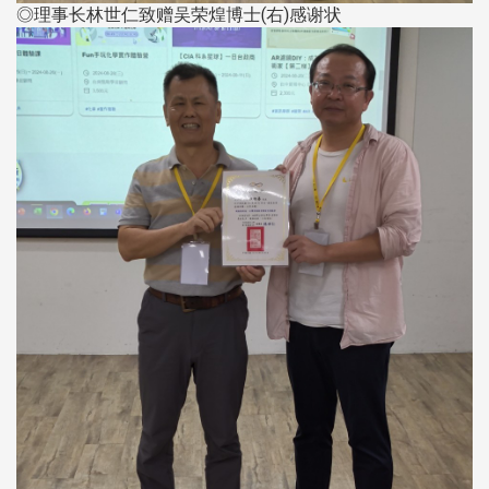
◎理事长林世仁致赠吴荣煌博士(右)感谢状