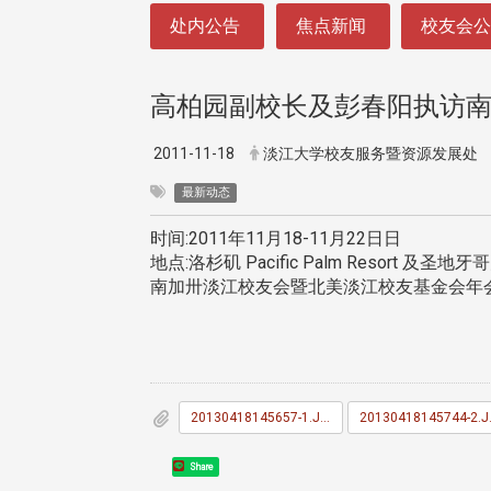
:::
处内公告
焦点新闻
校友会
高柏园副校长及彭春阳执访
2011-11-18
淡江大学校友服务暨资源发展处
最新动态
时间:2011年11月18-11月22日日
地点:洛杉矶 Pacific Palm Resort 及圣地
南加卅淡江校友会暨北美淡江校友基金会年会
20130418145657-1.JPG
20130
Share