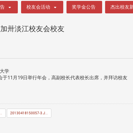
公告
校友会活动
奖学金公告
杰出校友
南加卅淡江校友会校友
牙哥大学
于11月19日举行年会，高副校长代表校长出席，并拜访校友
418145744-2.JPG
20130418150057-3.JPG