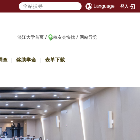
Language
登入
/
/
:::
淡江大学首页
校友会快找
网站导览
调查
奖助学金
表单下载