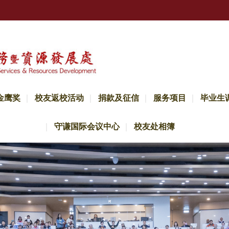
金鹰奖
校友返校活动
捐款及征信
服务项目
毕业生
守谦国际会议中心
校友处相簿