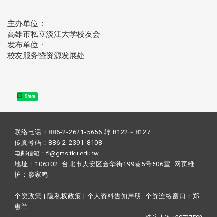
主办单位：
高雄市私立淡江大学校友会
发布单位：
校友服务暨资源发展处
Share
联络电话：886-2-2621-5656 转 8122～8127
传真号码：886-2-2391-8108
电邮信箱：fl@gms.tku.edu.tw
地址：106302 台北市大安区金华街199巷5号506室 网页维
护：
廖家鸣​
个资政策
|
隐私权政策
|
个人资料告知声明
个资连络窗口：
郑
惠兰