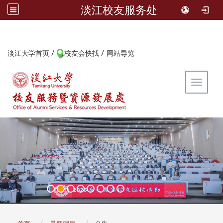
淡江校友服务处
/
/
:::
淡江大学首页
校友会快找
网站导览
Toggle 
:::