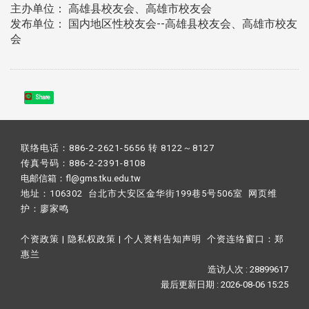
主办单位： 高雄县校友会、高雄市校友会
发布单位： 国内地区性校友会--高雄县校友会、高雄市校友
会
Share
联络电话：886-2-2621-5656 转 8122～8127
传真号码：886-2-2391-8108
电邮信箱：fl@gms.tku.edu.tw
地址：106302 台北市大安区金华街199巷5号506室 网页维
护：
廖家鸣​
个资政策
|
隐私权政策
|
个人资料告知声明
个资连络窗口：
郑
惠兰
造访人次 : 28899617
最后更新日期 :
2026-08-06 15:25