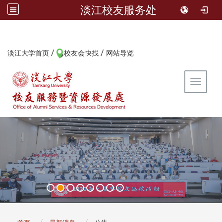
淡江校友服务处
/
/
:::
淡江大学首页
校友会快找
网站导览
Toggle 
:::