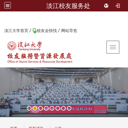
淡江校友服务处
/
/
:::
淡江大学首页
校友会快找
网站导览
Toggle 
:::