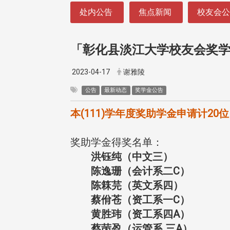
:::
处内公告
焦点新闻
校友会
「彰化县淡江大学校友会奖学
2023-04-17
谢雅陵
公告
最新动态
奖学金公告
本(111)学年度奖助学金申请计2
奖助学金得奖名单：
洪钰纯（中文三）
陈逸珊（会计系二C）
陈箖芫（英文系四）
蔡佾苍（资工系一C）
黄胜玮（资工系四A）
蔡苪盈（运管系 三A）