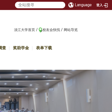
Language
登入
/
/
:::
淡江大学首页
校友会快找
网站导览
调查
奖助学金
表单下载