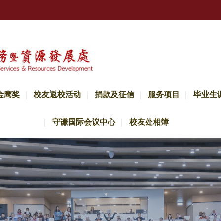
金鹰奖
校友返校活动
捐款及征信
服务项目
毕业生
守谦国际会议中心
校友处相簿