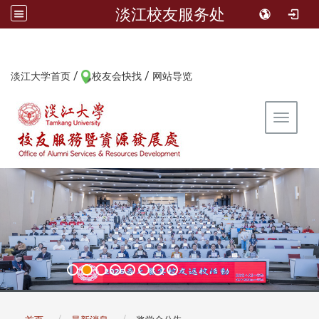
淡江校友服务处
/
/
:::
淡江大学首页
校友会快找
网站导览
Toggle 
:::