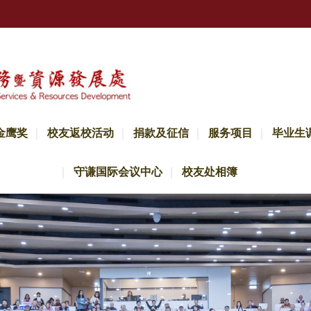
金鹰奖
校友返校活动
捐款及征信
服务项目
毕业生
守谦国际会议中心
校友处相簿