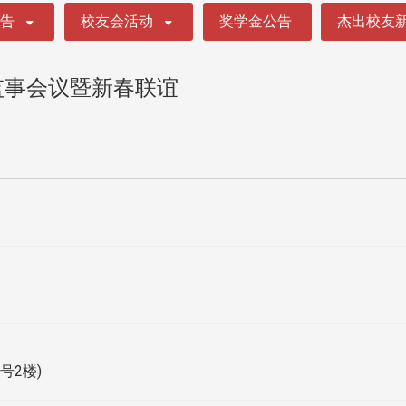
公告
校友会活动
奖学金公告
杰出校友
监事会议暨新春联谊
号2楼)