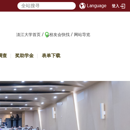
Language
登入
/
/
:::
淡江大学首页
校友会快找
网站导览
调查
奖助学金
表单下载