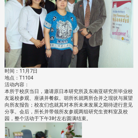
时间：11月7日
地点：T1104
活动内容：
本所于校庆当日，邀请原日本研究所及东南亚研究所毕业校
友返校参观、座谈并餐叙。胡所长就两所合并之现状与展望
向所友报告；校友们也就其对本所未来发展之期待进行意见
分享。会后，所长并带领所友参观两组研究生资料室及校
园，整个活动于下午3时左右圆满结束。