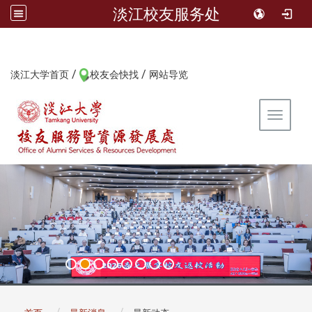
淡江校友服务处
/
/
:::
淡江大学首页
校友会快找
网站导览
Toggle 
:::