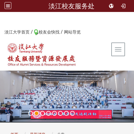
淡江校友服务处
/
/
:::
淡江大学首页
校友会快找
网站导览
Toggle 
:::