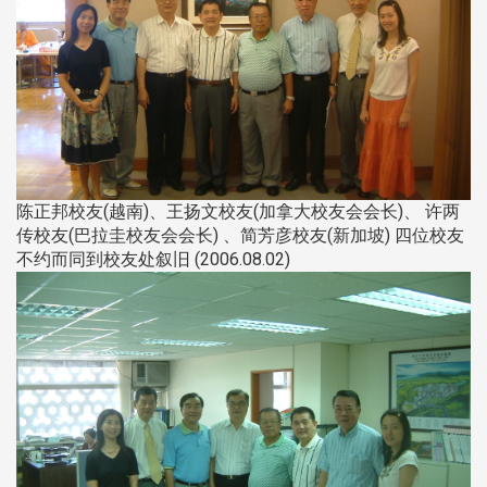
陈正邦校友(越南)、王扬文校友(加拿大校友会会长)、 许两
传校友(巴拉圭校友会会长) 、简芳彦校友(新加坡) 四位校友
不约而同到校友处叙旧 (2006.08.02)