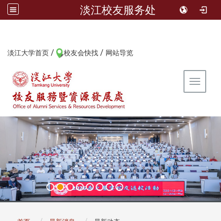
淡江校友服务处
/
/
:::
淡江大学首页
校友会快找
网站导览
Toggle 
:::