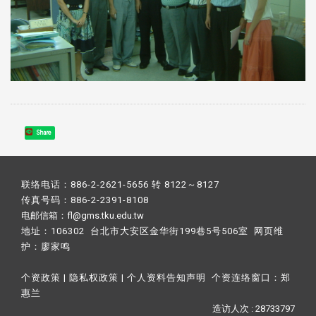
Share
联络电话：886-2-2621-5656 转 8122～8127
传真号码：886-2-2391-8108
电邮信箱：fl@gms.tku.edu.tw
地址：106302 台北市大安区金华街199巷5号506室 网页维
护：
廖家鸣​
个资政策
|
隐私权政策
|
个人资料告知声明
个资连络窗口：
郑
惠兰
造访人次 : 28733797