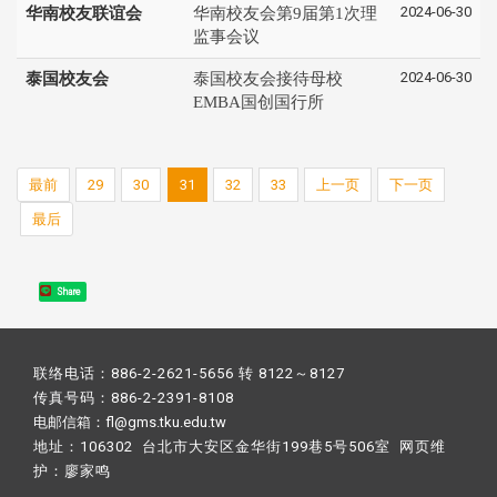
2024-06-30
华南校友联谊会
华南校友会第9届第1次理
监事会议
2024-06-30
泰国校友会
泰国校友会接待母校
EMBA国创国行所
最前
29
30
31
32
33
上一页
下一页
最后
Share
联络电话：886-2-2621-5656 转 8122～8127
传真号码：886-2-2391-8108
电邮信箱：fl@gms.tku.edu.tw
地址：106302 台北市大安区金华街199巷5号506室 网页维
护：
廖家鸣​