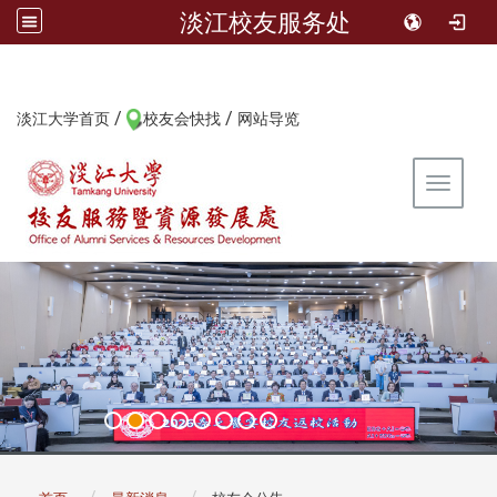
淡江校友服务处
/
/
:::
淡江大学首页
校友会快找
网站导览
Toggle 
:::