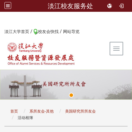
淡江校友服务处
/
/
:::
淡江大学首页
校友会快找
网站导览
Toggle 
:::
首页
系所友会-其他
美国研究所所友会
活动相簿