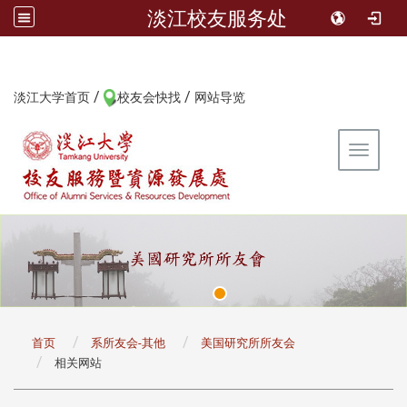
淡江校友服务处
/
/
:::
淡江大学首页
校友会快找
网站导览
Toggle 
:::
首页
系所友会-其他
美国研究所所友会
相关网站