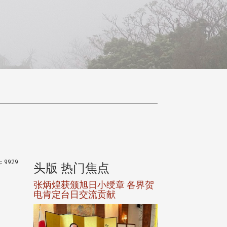
:
9929
头版 热门焦点
头版 热门焦
选案报部
张炳煌获颁旭日小绶章 各界贺
观势汇天下校友
聘范巽绿
电肯定台日交流贡献