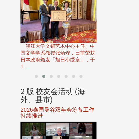
淡江大学推广教育处
13日(六)举办「
淡江大学文锱艺术中心主任、中
届开学典礼暨共识营，
15)年7
国文学学系教授张炳煌，日前荣获
事会于6月
日本政府颁发「旭日小绶章」，于
1 ...
(海
2 版 校友会活动 (海
2 版 校友会
外、县市)
外、县市)
5年年中
2026泰国曼谷双年会筹备工作
北加州校友会参
116年
持续推进
仲夏舞会 牛仔之
下届世界
欢