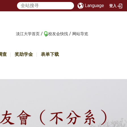
Language
登入
/
/
:::
淡江大学首页
校友会快找
网站导览
调查
奖助学金
表单下载