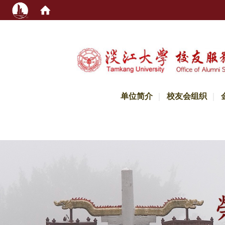
:::
单位简介
校友会组织