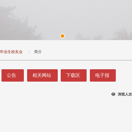
毕业生校友会
简介
公告
相关网站
下载区
电子报
浏览人次
头版 热门焦点
头版 热门焦点
处
校友处新任执行长武士戎上
淡江大学董事会议改
念
任 携手校友共创淡江新里程
聘任许辉煌为校长 新
董事