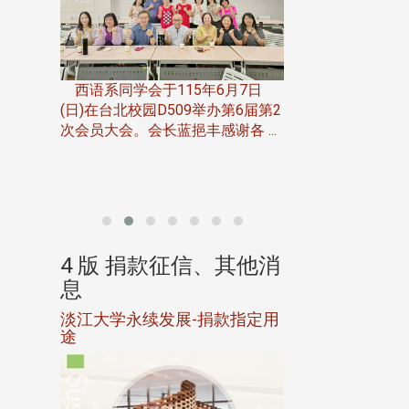
一次会员
在台北校
西语系同学会于115年6月7日
伯申研发
(日)在台北校园D509举办第6届第2
次会员大会。会长蓝挹丰感谢各 ...
由社团法人淡江大
合总会主办的「淡
韵杯歌唱大赛」，于11
、其他消
4 版 捐款征信、其他消
4 版 捐款
息
息
淡江大学永续发展-捐款指定用
校友个人资料保
途