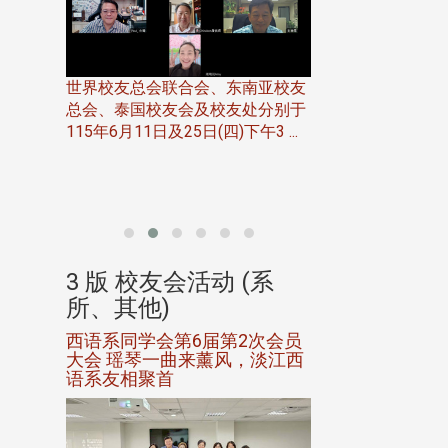
世界校友总会联合会、东南亚校友
总会、泰国校友会及校友处分别于
7日(日)
115年6月11日及25日(四)下午3 ...
务中心
北加州校友会于115
开115
晚，参加由北加州
联合会在Foster Ci ..
(系
3 版 校友会活动 (系
3 版 校友会
所、其他)
所、其他)
进会第2
西语系同学会第6届第2次会员
第一届淡韵杯歌
大会 瑶琴一曲来薰风，淡江西
赛公开抽籤 落
语系友相聚首
正、公开竞赛精