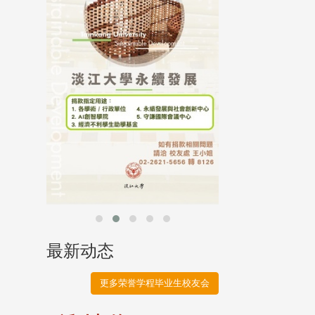
母校配合「个人资
行，并导入个资管
个人资料应尽善良
并于母校 ...
最新动态
更多荣誉学程毕业生校友会