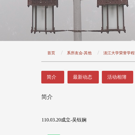
:::
首页
系所友会-其他
淡江大学荣誉学程
:::
简介
最新动态
活动相簿
简介
头版 热门焦点
头版 热门焦点
治大学主任秘书曾守正率队
十四载深耕校友情谊 校友
访校友处 深化校友工作交
执行长彭春阳荣退 校友感
110.03.20成立-吴钰娴
共享实务经验
相伴同行