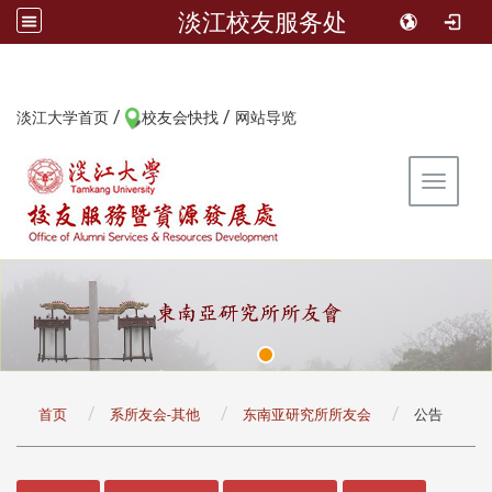
淡江校友服务处
/
/
:::
淡江大学首页
校友会快找
网站导览
Toggle 
:::
首页
系所友会-其他
东南亚研究所所友会
公告
:::