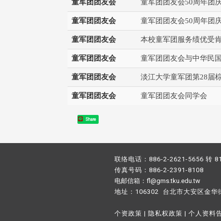
童军团团友会
童军团团友会50周年团
童军团团友会
童军团团友会50周年团
童军团团友会
本校童军团服务绩优受肯
童军团团友会
童军团团友会与中华民国
童军团团友会
淡江大学童军团第28届
童军团团友会
童军团团友会同学会
Share
联络电话：886-2-2621-5656 转 8
传真号码：886-2-2391-8108
电邮信箱：fl@gms.tku.edu.tw
地址：106302 台北市大安区金华
个资政策
|
隐私权政策
|
个人资料