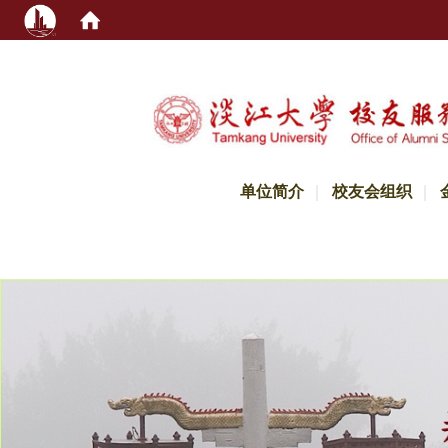
:::
单位简介
校友会组织