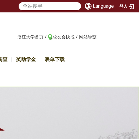
Language
登入
/
/
:::
淡江大学首页
校友会快找
网站导览
调查
奖助学金
表单下载