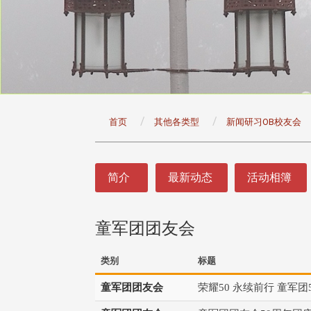
:::
首页
其他各类型
新闻研习OB校友会
:::
简介
最新动态
活动相簿
童军团团友会
类别
标题
童军团团友会
荣耀50 永续前行 童军团