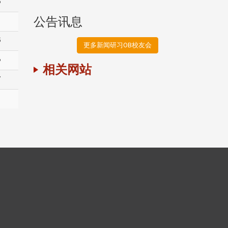
5
公告讯息
1
5
更多新闻研习OB校友会
6
相关网站
7
3