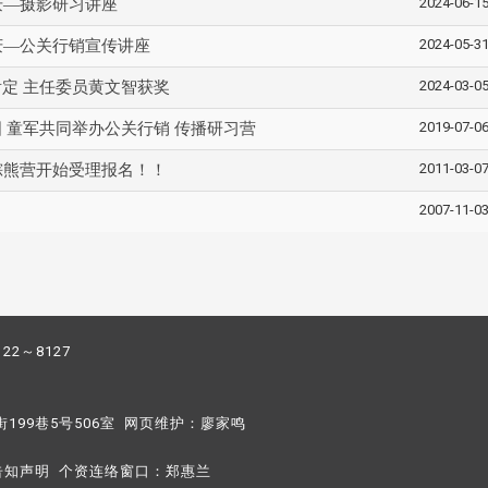
2024-06-1
庆—摄影研习讲座
2024-05-3
庆—公关行销宣传讲座
2024-03-0
定 主任委员黄文智获奖
2019-07-0
 童军共同举办公关行销 传播研习营
2011-03-0
棕熊营开始受理报名！！
2007-11-0
122～8127
街199巷5号506室 网页维护：
廖家鸣​
告知声明
个资连络窗口：
郑惠兰