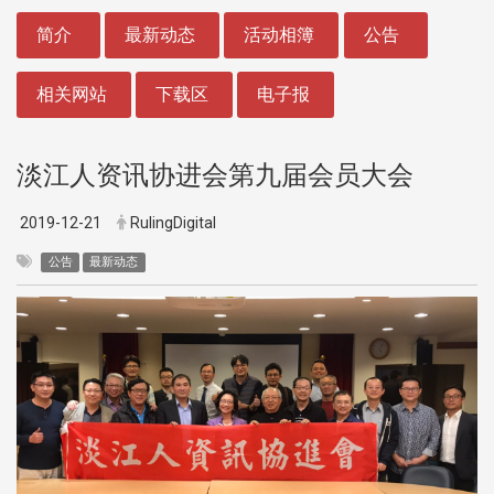
:::
简介
最新动态
活动相簿
公告
相关网站
下载区
电子报
淡江人资讯协进会第九届会员大会
2019-12-21
RulingDigital
公告
最新动态