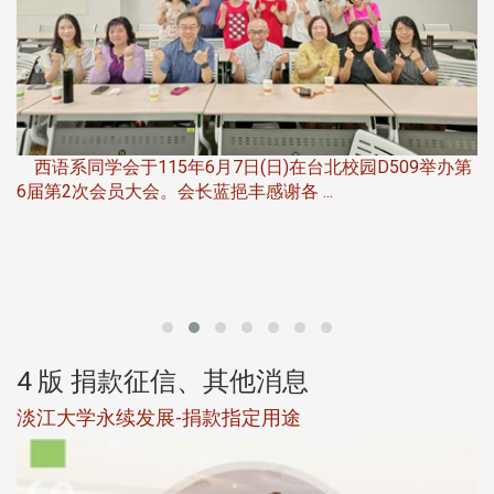
，
西语系同学会于115年6月7日(日)在台北校园D509举办第
6届第2次会员大会。会长蓝挹丰感谢各 ...
第
4 版 捐款征信、其他消息
淡江大学永续发展-捐款指定用途