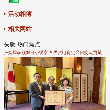
Share
活动相簿
相关网站
头版 热门焦点
新
张炳煌获颁旭日小绶章 各界贺电肯定台日交流贡献