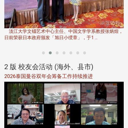
淡
下
淡江大学文锱艺术中心主任、中国文学学系教授张炳煌，
日前荣获日本政府颁发「旭日小绶章」，于1 ...
董
2 版 校友会活动 (海外、县市)
选
2026泰国曼谷双年会筹备工作持续推进
5