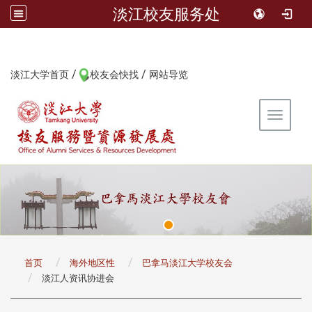
淡江校友服务处
/
/
:::
淡江大学首页
校友会快找
网站导览
Toggle 
:::
首页
海外地区性
巴拿马淡江大学校友会
淡江人资讯协进会