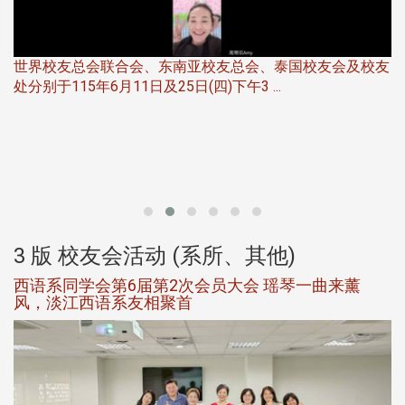
世界校友总会联合会、东南亚校友总会、泰国校友会及校友
服
处分别于115年6月11日及25日(四)下午3 ...
北
大
3 版 校友会活动 (系所、其他)
西语系同学会第6届第2次会员大会 瑶琴一曲来薰
风，淡江西语系友相聚首