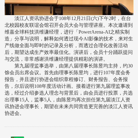
淡江人资讯协进会于108年12月21日(六)下午2时，在台
北校园校友联谊会馆召开会员大会与管理讲座。本次邀请到
维嘉全球科技洪维谦经理，进行「PowerArena-AI之精实制
造」分享与说明，解释如何透过现今AI影像的技术，来对生
产线做全面与即时的记录及分析，而透过合理化改善活动
后，期望达成生产效率最佳化。演讲后，会员十分踊跃提问
与交流，非常感谢洪维谦经理提供精彩的演讲。
第九届理监事选举，由第八届理事长陈昱均主持，约30
馀会员出席会议。首先由理事长陈昱均，进行107年度会务
报告，并且进行协进会组织章程修订、财务报告、会务报
告，尔后说明108年度活动计画。接着进行第九届理监事改
选，经过介绍参选人理念与背景后，由会员进行投票，共选
出理事15人，监事5人，由陈昱均再次担任第九届淡江人资
讯协进会理事长，期望在未来共同营造更完善的淡江人资讯
协进会。