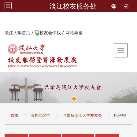
淡江校友服务处
/
/
:::
淡江大学首页
校友会快找
网站导览
Toggle 
:::
首页
海外地区性
巴拿马淡江大学校友会
电子报
:::