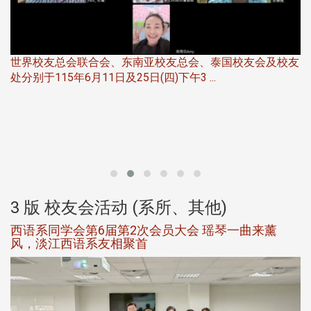
世界校友总会联合会、东南亚校友总会、泰国校友会及校友
服
处分别于115年6月11日及25日(四)下午3 ...
北
大
3 版 校友会活动 (系所、其他)
西语系同学会第6届第2次会员大会 瑶琴一曲来薰
风，淡江西语系友相聚首