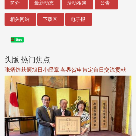
简介
最新动态
活动相簿
公告
相关网站
下载区
电子报
Share
头版 热门焦点
新
张炳煌获颁旭日小绶章 各界贺电肯定台日交流贡献