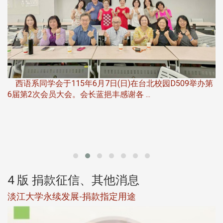
，
西语系同学会于115年6月7日(日)在台北校园D509举办第
6届第2次会员大会。会长蓝挹丰感谢各 ...
第
4 版 捐款征信、其他消息
淡江大学永续发展-捐款指定用途