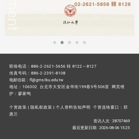
联络电话：886-2-2621-5656 转 8122～8127
传真号码：886-2-2391-8108
电邮信箱：fl@gms.tku.edu.tw
地址：106302 台北市大安区金华街199巷5号506室 网页维
护：
廖家鸣​
个资政策
|
隐私权政策
|
个人资料告知声明
个资连络窗口：
郑
惠兰
造访人次 : 28707469
最后更新日期 :
2026-08-06 15:25