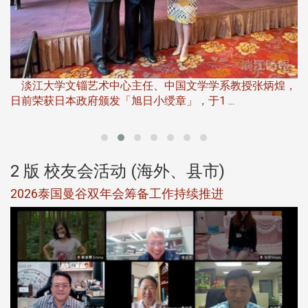
淡
下
淡江大学文锱艺术中心主任、中国文学学系教授张炳煌，
日前荣获日本政府颁发「旭日小绶章」，于1 ...
董
2 版 校友会活动 (海外、县市)
选
2026泰国曼谷双年会筹备工作持续推进
5