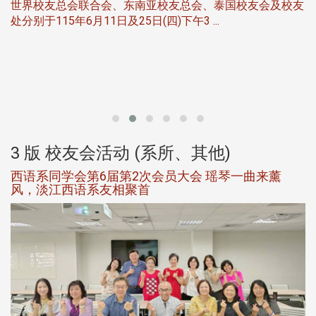
世界校友总会联合会、东南亚校友总会、泰国校友会及校友
服
处分别于115年6月11日及25日(四)下午3 ...
北
大
3 版 校友会活动 (系所、其他)
西语系同学会第6届第2次会员大会 瑶琴一曲来薰
风，淡江西语系友相聚首