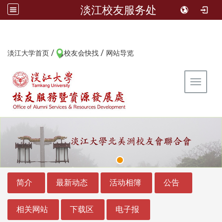
淡江校友服务处
/
/
:::
淡江大学首页
校友会快找
网站导览
Toggle 
:::
:::
简介
最新动态
活动相簿
公告
相关网站
下载区
电子报