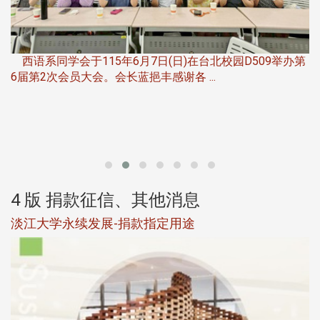
，
西语系同学会于115年6月7日(日)在台北校园D509举办第
6届第2次会员大会。会长蓝挹丰感谢各 ...
第
4 版 捐款征信、其他消息
淡江大学永续发展-捐款指定用途