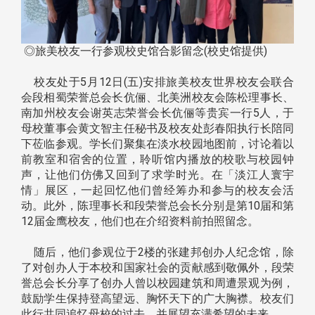
◎旅美校友一行参观校史馆合影留念(校史馆提供)
校友处于5月12日(五)安排旅美校友世界校友会联合
会段相蜀荣誉总会长伉俪、北美洲校友会陈松理事长、
南加州校友会谢英志荣誉会长伉俪等贵宾一行5人，于
母校董事会黄文智主任秘书及校友处彭春阳执行长陪同
下莅临参观。学长们聚集在淡水校园地图前，讨论着以
前教室和宿舍的位置，聆听馆内播放的校歌与校园钟
声，让他们仿佛又回到了求学时光。在「淡江人寰宇
情」展区，一起回忆他们曾经筹办和参与的校友会活
动。此外，陈理事长和段荣誉总会长分别是第10届和第
12届金鹰校友，他们也在介绍资料前拍照留念。
随后，他们参观位于2楼的张建邦创办人纪念馆，除
了对创办人于本校和国家社会的贡献感到敬佩外，段荣
誉总会长分享了创办人曾以校园建筑和周遭景观为例，
鼓励学生保持登高望远、胸怀天下的广大胸襟。校友们
此行共同追忆母校的过去，并展望充满希望的未来。