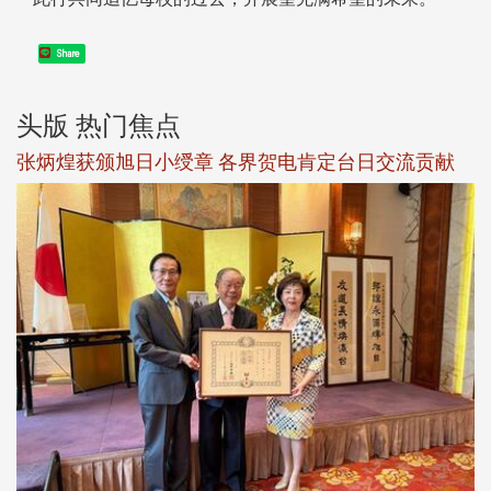
Share
头版 热门焦点
新
张炳煌获颁旭日小绶章 各界贺电肯定台日交流贡献