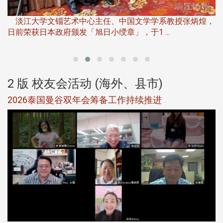
淡
下
淡江大学文锱艺术中心主任、中国文学学系教授张炳煌，
日前荣获日本政府颁发「旭日小绶章」，于1 ...
董
2 版 校友会活动 (海外、县市)
选
2026泰国曼谷双年会筹备工作持续推进
5