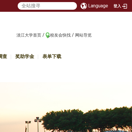
Language
登入
/
/
:::
淡江大学首页
校友会快找
网站导览
调查
奖助学金
表单下载