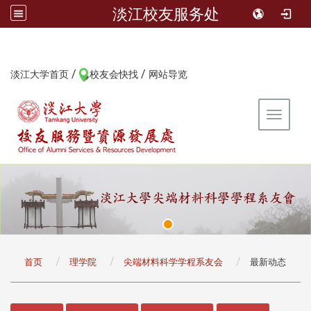
淡江校友服务处
/
/
:::
淡江大学首页
校友会快找
网站导览
Toggle 
:::
首页
理学院
尖端材料科学学程系友会
最新动态
:::