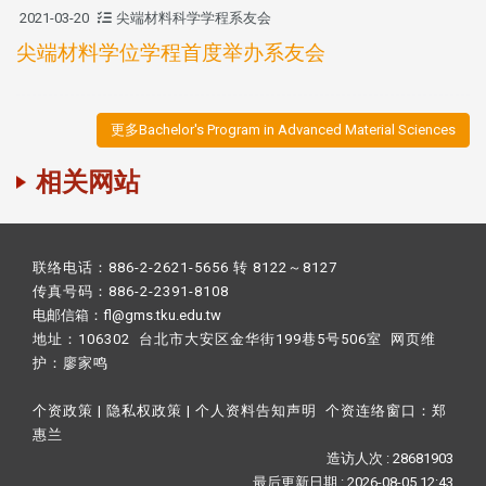
2021-03-20
尖端材料科学学程系友会
尖端材料学位学程首度举办系友会
更多Bachelor's Program in Advanced Material Sciences
相关网站
联络电话：886-2-2621-5656 转 8122～8127
传真号码：886-2-2391-8108
电邮信箱：fl@gms.tku.edu.tw
地址：106302 台北市大安区金华街199巷5号506室 网页维
护：
廖家鸣​
个资政策
|
隐私权政策
|
个人资料告知声明
个资连络窗口：
郑
惠兰
造访人次 : 28681903
最后更新日期 :
2026-08-05 12:43