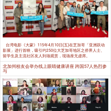
台湾电影《大蒙》115年4月10日(五)在芝加哥「亚洲跃动
影展」进行首映，吸引约250位大芝加哥地区之侨界人士、
留学生及主流社区友人到场观赏，现场座无虚席。
北加州校友会举办线上眼睛健康讲座 跨国57人热烈参
与