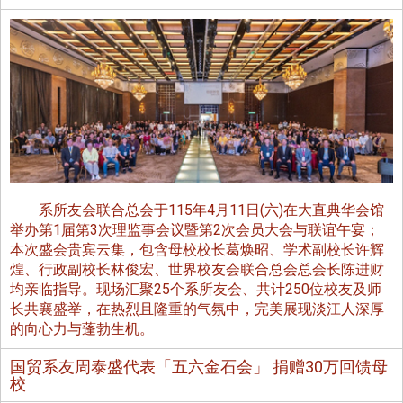
系所友会联合总会于115年4月11日(六)在大直典华会馆
举办第1届第3次理监事会议暨第2次会员大会与联谊午宴；
本次盛会贵宾云集，包含母校校长葛焕昭、学术副校长许辉
煌、行政副校长林俊宏、世界校友会联合总会总会长陈进财
均亲临指导。现场汇聚25个系所友会、共计250位校友及师
长共襄盛举，在热烈且隆重的气氛中，完美展现淡江人深厚
的向心力与蓬勃生机。
国贸系友周泰盛代表「五六金石会」 捐赠30万回馈母
校