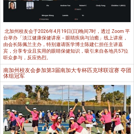
北加州校友会于2026年4月19日(日)晚间7时，透过 Zoom 平
台举办「淡江健康保健讲座－眼睛疾病与治癒」线上讲座，
由会长陈佩兰主办，特别邀请医学博士陈建仁担任主讲嘉
宾，分享专业且实用的眼睛保健知识，吸引来自各地共57位
听众参与，反应热烈。
南加州校友会参加第3届南加大专杯匹克球联谊赛 夺团
体组冠军