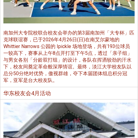
南加州大专院校联合校友会举办的第3届南加州「大专杯」匹
克球联谊赛，已于2026年4月26日(日)在南艾尔蒙地的
Whittier Narrows 公园的 Ipickle 场地登场，共有193位球员
一较高下，赛事从上午8点开打至下午5点，透过「亲子组」
与男女各别「分龄双打组」的设计，各队在挥洒较劲的汗水
下，校友间奠定革命般深厚情谊。最终，淡江大学校友队以
总分50分绝对优势，傲视群雄，夺下本届团体组总积分冠
军，亚军是台大校友队。
华东校友会4月活动