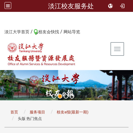
淡江校友服务处
/
/
:::
淡江大学首页
校友会快找
网站导览
Toggle 
:::
首页
服务项目
校友e报(最新一期)
头版 热门焦点