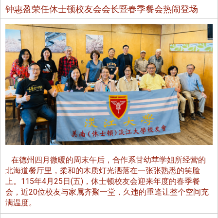
钟惠盈荣任休士顿校友会会长暨春季餐会热闹登场
在德州四月微暖的周末午后，合作系甘幼苹学姐所经营的
北海道餐厅里，柔和的木质灯光洒落在一张张熟悉的笑脸
上。115年4月25日(五)，休士顿校友会迎来年度的春季餐
会，近20位校友与家属齐聚一堂，久违的重逢让整个空间充
满温度。