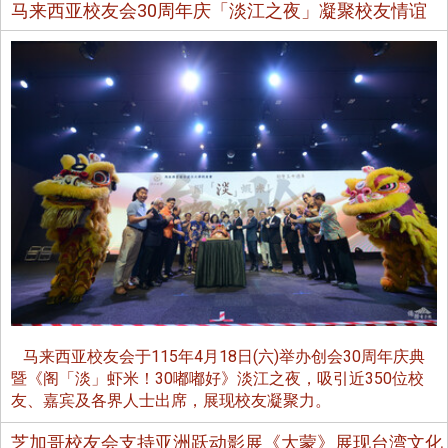
马来西亚校友会30周年庆「淡江之夜」凝聚校友情谊
马来西亚校友会于115年4月18日(六)举办创会30周年庆典
暨《阁「淡」虾米！30嘟嘟好》淡江之夜，吸引近350位校
友、嘉宾及各界人士出席，展现校友凝聚力。
芝加哥校友会支持亚洲跃动影展《大蒙》展现台湾文化