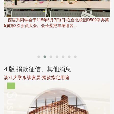
第
夜
由社团法人淡江大学系所友会联合总会主办的「淡江大学
第一届淡韵杯歌唱大赛」，于115年6月11 ...
4 版 捐款征信、其他消息
校友个人资料保护声明