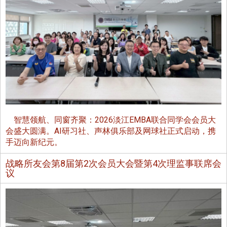
智慧领航、同窗齐聚：2026淡江EMBA联合同学会会员大
会盛大圆满。AI研习社、声林俱乐部及网球社正式启动，携
手迈向新纪元。
战略所友会第8届第2次会员大会暨第4次理监事联席会
议