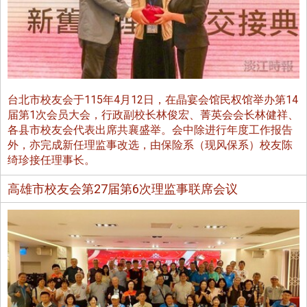
台北市校友会于115年4月12日，在晶宴会馆民权馆举办第14
届第1次会员大会，行政副校长林俊宏、菁英会会长林健祥、
各县市校友会代表出席共襄盛举。会中除进行年度工作报告
外，亦完成新任理监事改选，由保险系（现风保系）校友陈
绮珍接任理事长。
高雄市校友会第27届第6次理监事联席会议