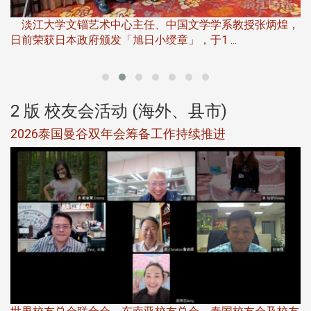
淡江大学推广教育处于115年6月13日(六)举办「观势汇天
下」第二届开学典礼暨共识营，汇聚产 ...
，
产
2 版 校友会活动 (海外、县市)
北加州校友会参加大专校联会仲夏舞会 牛仔之夜逾
500人同欢