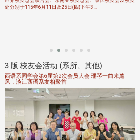
友
华
北加州校友会于115年6月21日(日)晚，参加由北加州中国
伴
大专校友会联合会在Foster Ci ...
3 版 校友会活动 (系所、其他)
第一届淡韵杯歌唱大赛完成初赛公开抽籤 落实公
平、公正、公开竞赛精神