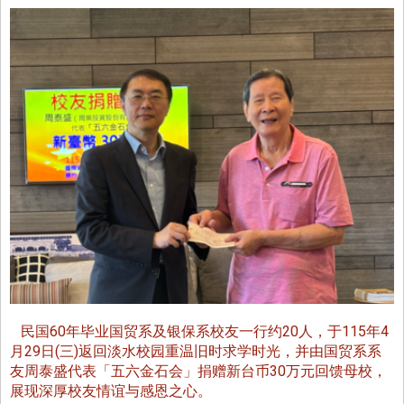
民国60年毕业国贸系及银保系校友一行约20人，于115年4
月29日(三)返回淡水校园重温旧时求学时光，并由国贸系系
友周泰盛代表「五六金石会」捐赠新台币30万元回馈母校，
展现深厚校友情谊与感恩之心。