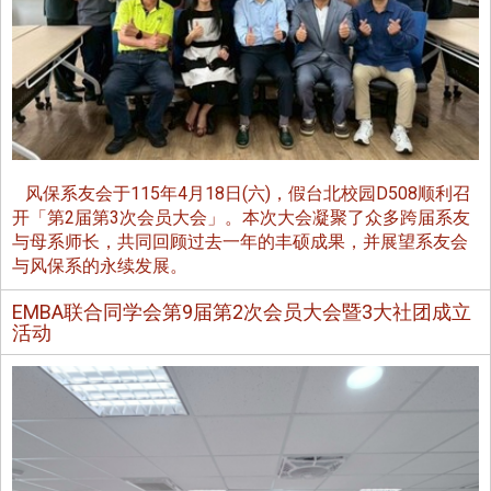
风保系友会于115年4月18日(六)，假台北校园D508顺利召
开「第2届第3次会员大会」。本次大会凝聚了众多跨届系友
与母系师长，共同回顾过去一年的丰硕成果，并展望系友会
与风保系的永续发展。
EMBA联合同学会第9届第2次会员大会暨3大社团成立
活动