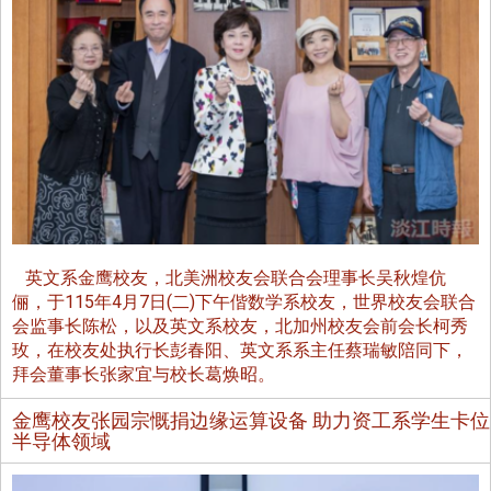
英文系金鹰校友，北美洲校友会联合会理事长吴秋煌伉
俪，于115年4月7日(二)下午偕数学系校友，世界校友会联合
会监事长陈松，以及英文系校友，北加州校友会前会长柯秀
玫，在校友处执行长彭春阳、英文系系主任蔡瑞敏陪同下，
拜会董事长张家宜与校长葛焕昭。
金鹰校友张园宗慨捐边缘运算设备 助力资工系学生卡位
半导体领域