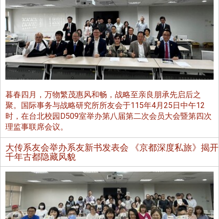
暮春四月，万物繁茂惠风和畅，战略至亲良朋承先启后之
聚。国际事务与战略研究所所友会于115年4月25日中午12
时，在台北校园D509室举办第八届第二次会员大会暨第四次
理监事联席会议。
大传系友会举办系友新书发表会 《京都深度私旅》揭开
千年古都隐藏风貌