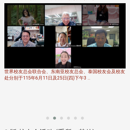
5
世界校友总会联合会、东南亚校友总会、泰国校友会及校友
服
处分别于115年6月11日及25日(四)下午3 ...
北
大