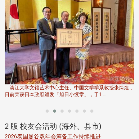
淡
下
淡江大学文锱艺术中心主任、中国文学学系教授张炳煌，
日前荣获日本政府颁发「旭日小绶章」，于1 ...
董
2 版 校友会活动 (海外、县市)
选
2026泰国曼谷双年会筹备工作持续推进