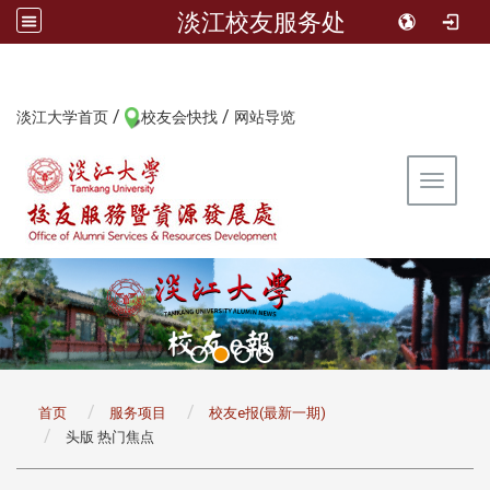
淡江校友服务处
/
/
:::
淡江大学首页
校友会快找
网站导览
Toggle 
:::
首页
服务项目
校友e报(最新一期)
头版 热门焦点