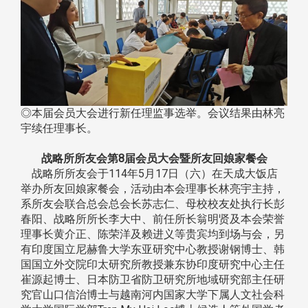
◎本届会员大会进行新任理监事选举。会议结果由林亮
宇续任理事长。
战略所所友会第8届会员大会暨所友回娘家餐会
战略所所友会于114年5月17日（六）在天成大饭店
举办所友回娘家餐会，活动由本会理事长林亮宇主持，
系所友会联合总会总会长苏志仁、母校校友处执行长彭
春阳、战略所所长李大中、前任所长翁明贤及本会荣誉
理事长黄介正、陈荣洋及赖进义等贵宾均到场与会，另
有印度国立尼赫鲁大学东亚研究中心教授谢钢博士、韩
国国立外交院印太研究所教授兼东协印度研究中心主任
崔源起博士、日本防卫省防卫研究所地域研究部主任研
究官山口信治博士与越南河内国家大学下属人文社会科