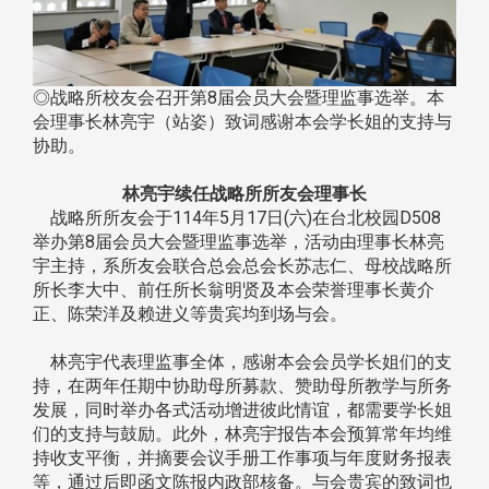
◎战略所校友会召开第8届会员大会暨理监事选举。本
会理事长林亮宇（站姿）致词感谢本会学长姐的支持与
协助。
林亮宇续任战略所所友会理事长
战略所所友会于114年5月17日(六)在台北校园D508
举办第8届会员大会暨理监事选举，活动由理事长林亮
宇主持，系所友会联合总会总会长苏志仁、母校战略所
所长李大中、前任所长翁明贤及本会荣誉理事长黄介
正、陈荣洋及赖进义等贵宾均到场与会。
林亮宇代表理监事全体，感谢本会会员学长姐们的支
持，在两年任期中协助母所募款、赞助母所教学与所务
发展，同时举办各式活动增进彼此情谊，都需要学长姐
们的支持与鼓励。此外，林亮宇报告本会预算常年均维
持收支平衡，并摘要会议手册工作事项与年度财务报表
等，通过后即函文陈报内政部核备。与会贵宾的致词也