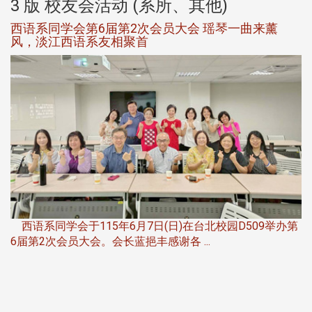
3 版 校友会活动 (系所、其他)
西语系同学会第6届第2次会员大会 瑶琴一曲来薰
风，淡江西语系友相聚首
，
西语系同学会于115年6月7日(日)在台北校园D509举办第
6届第2次会员大会。会长蓝挹丰感谢各 ...
第