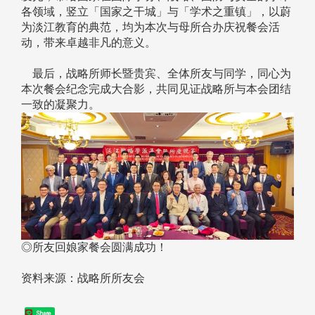
各领域，竖立「国家之干城」与「学术之重镇」，以蔚
为淡江教育的典范，均为本次与母所合办庆祝餐会活
动，带来卓越非凡的意义。
最后，战略所师长暨贵宾、全体所友与同学，同心为
本次餐会纪念完成大合影，共同见证战略所与本会团结
一致的凝聚力。
◎所友回娘家餐会圆满成功！
资料来源：战略所所友会
Share