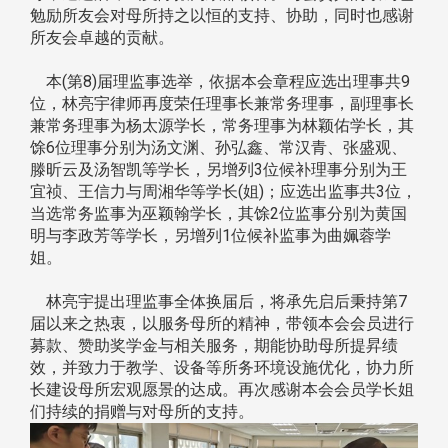
勉励所友会对母所持之以恒的支持、协助，同时也感谢
所友会卓越的贡献。
本(第8)届理监事选举，依据本会章程应选出理事共9
位，林亮宇律师再度荣任理事长兼常务理事，副理事长
兼常务理事为杨太源学长，常务理事为林颖佑学长，其
馀6位理事分别为汤文渊、孙弘鑫、常汉青、张盛观、
滕昕云及汤智凯等学长，另增列3位候补理事分别为王
宜祯、王信力与周湘华等学长(姐)；应选出监事共3位，
当选常务监事为巫颖翰学长，其馀2位监事分别为黄国
明与李政芳等学长，另增列1位候补监事为曲姵蓉学
姐。
林亮宇提出理监事全体换届后，将承先启后秉持第7
届以来之热衷，以服务母所的精神，带领本会会员进行
募款、赞助奖学金与相关服务，期能协助母所提昇绩
效，并致力于教学、设备等所务环境设施优化，协力所
长建设母所宏观愿景的达成。再次感谢本会会员学长姐
们持续的捐赠与对母所的支持。