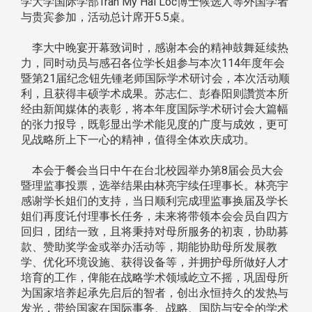
学大学国际学部Tran My Hai Loc博士候选人等外国学者
与贵宾参加，活动总计席开5.5桌。
李大中晚宴开幕致词时，感谢本会的精神鼓舞延续热
力，同时动员与感召各位学长姐参与本次114年度年会
暨第21届纪念钮先锺老师国际学术研讨会，本次活动顺
利，且获得丰硕学术成果。苏志仁、彭春阳则讚赏本所
经由新闻媒体的表彰，将本年度国际学术研讨会大篇幅
的张力报导，既彰显出学术能见度的广度与成效，更可
见战略所上下一心的精神，值得全体欢庆成功。
本会于餐会当日中午在台北校园举办第8届会员大会
暨理监事投票，选举结果由林亮宇续任理事长。林亮宇
感谢学长姐们的支持，当日顺利完成理监事换届及学长
姐们再度讬付理事长任务，未来将带领本会会员自四方
回归，团结一致，且将秉持对母所服务的初衷，协助募
款、赞助奖学金或举办活动等，期能协助母所发展教
学、优化环境设施、获得设备等，并拥护母所做好人才
培育的工作，俾能在战略学术领域屹立不摇，巩固母所
为国家培养起承先启后的智者，创出永恒持久的发热与
发光，带给国家在国际事务、战略、国防与安全的学术