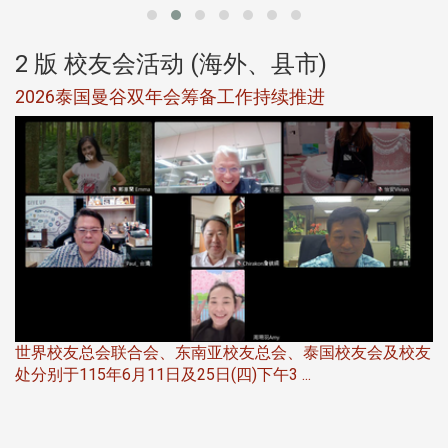
2 版 校友会活动 (海外、县市)
选
2026泰国曼谷双年会筹备工作持续推进
5
世界校友总会联合会、东南亚校友总会、泰国校友会及校友
服
处分别于115年6月11日及25日(四)下午3 ...