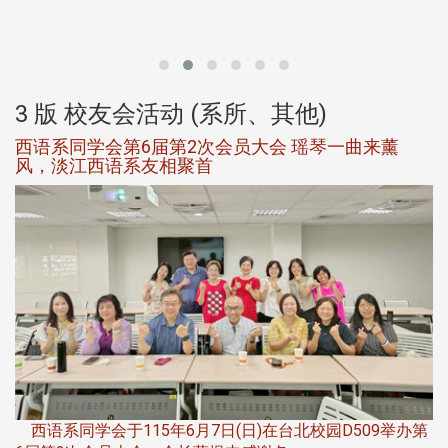
北
大
3 版 校友会活动 (系所、其他)
西语系同学会第6届第2次会员大会 瑶琴一曲来薰
风，淡江西语系友相聚首
，
西语系同学会于115年6月7日(日)在台北校园D509举办第