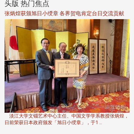
头版 热门焦点
新
张炳煌获颁旭日小绶章 各界贺电肯定台日交流贡献
淡
下
淡江大学文锱艺术中心主任、中国文学学系教授张炳煌，
日前荣获日本政府颁发「旭日小绶章」，于1 ...
董