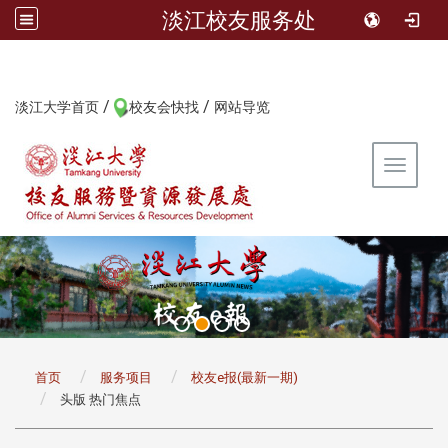
淡江校友服务处
/
/
:::
淡江大学首页
校友会快找
网站导览
Toggle 
:::
首页
服务项目
校友e报(最新一期)
头版 热门焦点