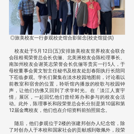
◎旅美校友一行参观校史馆合影留念(校史馆提供)
校友处于5月12日(五)安排旅美校友世界校友会联合
会段相蜀荣誉总会长伉俪、北美洲校友会陈松理事长、
南加州校友会谢英志荣誉会长伉俪等贵宾一行5人，于
母校董事会黄文智主任秘书及校友处彭春阳执行长陪同
下莅临参观。学长们聚集在淡水校园地图前，讨论着以
前教室和宿舍的位置，聆听馆内播放的校歌与校园钟
声，让他们仿佛又回到了求学时光。在「淡江人寰宇
情」展区，一起回忆他们曾经筹办和参与的校友会活
动。此外，陈理事长和段荣誉总会长分别是第10届和第
12届金鹰校友，他们也在介绍资料前拍照留念。
随后，他们参观位于2楼的张建邦创办人纪念馆，除
了对创办人于本校和国家社会的贡献感到敬佩外，段荣