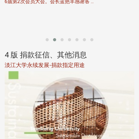
6届第2次会员大会。会长蓝挹丰感谢各 ...
第
4 版 捐款征信、其他消息
淡江大学永续发展-捐款指定用途
于