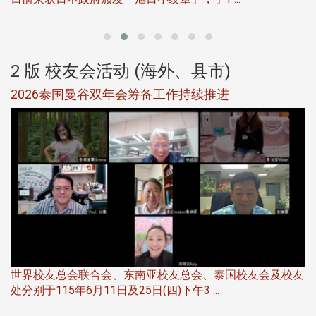
2 版 校友会活动 (海外、县市)
选
2026泰国曼谷双年会筹备工作持续推进
5
世界校友总会联合会、东南亚校友总会、泰国校友会及校友
服
处分别于115年6月11日及25日(四)下午3 ...