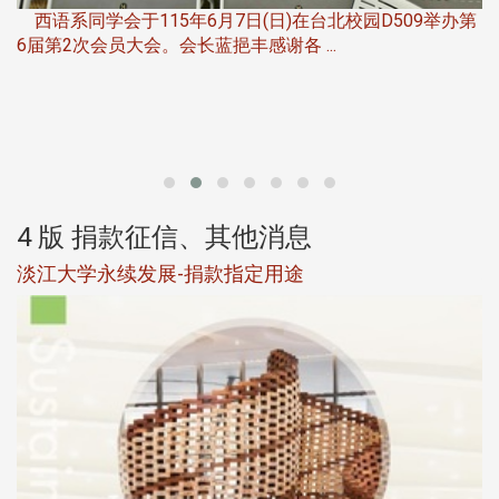
西语系同学会于115年6月7日(日)在台北校园D509举办第
6届第2次会员大会。会长蓝挹丰感谢各 ...
第
4 版 捐款征信、其他消息
淡江大学永续发展-捐款指定用途