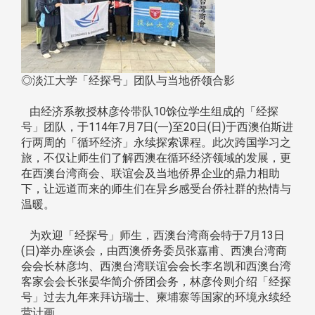
◎淡江大学「经探号」团队与当地侨领合影
由经济系教授林彦伶带队10馀位学生组成的「经探
号」团队，于114年7月7日(一)至20日(日)于西澳伯斯进
行两周的「循环经济」永续探索课程。此次跨国学习之
旅，不仅让师生们了解西澳在循环经济领域的发展，更
在西澳台湾商会、联谊会及当地侨界企业的鼎力相助
下，让远道而来的师生们在异乡感受台侨社群的热情与
温暖。
为欢迎「经探号」师生，西澳台湾商会特于7月13日
(日)举办座谈会，由西澳侨务委员张嘉甫、西澳台湾商
会会长林彦均、西澳台湾联谊会会长李名凯和西澳台湾
客家会会长张晏华简介侨团会务，林彦伶则介绍「经探
号」过去九年来拜访瑞士、柬埔寨等国家的环境永续经
营计画。