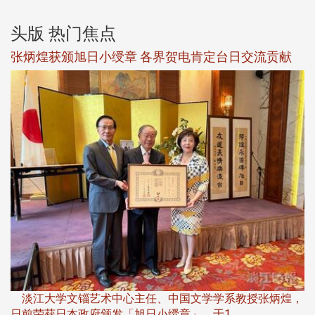
头版 热门焦点
新
张炳煌获颁旭日小绶章 各界贺电肯定台日交流贡献
淡
下
淡江大学文锱艺术中心主任、中国文学学系教授张炳煌，
日前荣获日本政府颁发「旭日小绶章」，于1 ...
董