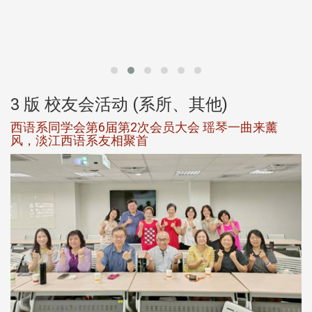
北
大
3 版 校友会活动 (系所、其他)
西语系同学会第6届第2次会员大会 瑶琴一曲来薰
风，淡江西语系友相聚首
，