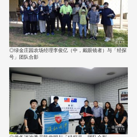
◎绿金庄园农场经理李俊亿（中，戴眼镜者）与「经探
号」团队合影