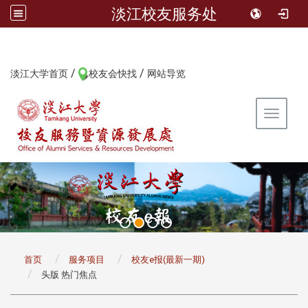
淡江校友服务处
/
/
:::
淡江大学首页
校友会快找
网站导览
Toggle 
:::
首页
服务项目
校友e报(最新一期)
头版 热门焦点