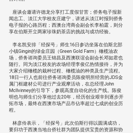
座谈会邀请许德龙分享打工度假甘苦；侨务电子报新
闻志工、淡江大学校友庄建宁，讲述从淡江时报到侨务
电子报的心路历程；西澳台湾商会副会长李柏霆，则分
享在伯斯开立两家珍珠奶茶店的挑战与成功经验。
李名凯安排「经探号」师生16日参访坐落在伯斯北部
小镇Gingin的绿金庄园（Green Gold Farm）橄榄油农
场，侨务谘询委员王锦昌及西澳联谊会副会长邓如君也
随行。同为淡江校友的农场经理李俊亿热情接待，并为
大家介绍橄榄的栽种过程、橄榄油的种类及生产流程。
18日一行人也前往侨务谘询委员陈俊明所经营的JDS金
属门框建材公司进行产业观摩活动，在总经理John
Mcllvinney的引导下，参观高度自动化的生产线。陈俊
明也与师生们分享他过去20年，经历创业艰辛到逐步开
拓市场，最终在西澳市场产品市佔率超过七成的创业历
程。
林彦伶表示，「经探号」此次伯斯行得以圆满成功，
要归功于西澳当地台侨社群为团队提供宝贵的资源和协