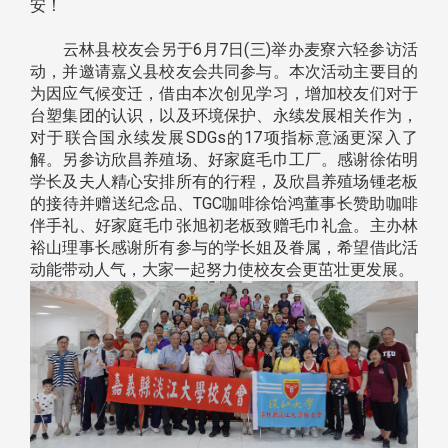
安！
云林县校友会另于6月7日(三)举办麦寮六轻参访活
动，并邀请嘉义县校友会共同参与。本次活动主要目的
为因应气候变迁，借由本次创见学习，增加校友们对于
台塑集团的认识，以及环境保护、永续发展相关作为，
对于联合国永续发展SDGs的17项指标意涵更深入了
解。另参访欣昌养殖场、好家庭毛巾工厂。感谢徐佑明
学长及夫人精心安排所有的行程，及欣昌养殖场锺老板
的接待并赠送纪念品、TGC咖啡徐饴鸿董事长赞助咖啡
伴手礼、好家庭毛巾张旭初老板致赠毛巾礼盒。主办林
裕山理事长感谢所有参与的学长姐及眷属，希望借此活
动能带动人气，大家一起努力使校友会更茁壮更发展。