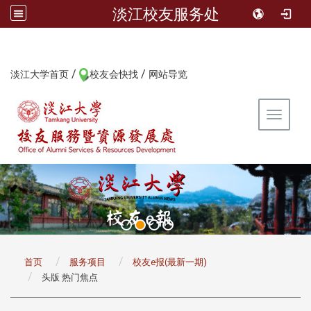
淡江校友服务处
/
/
:::
淡江大学首页
校友会快找
网站导览
Toggle 
:::
首页
服务项目
校友e报(最新一期)
头版 热门焦点