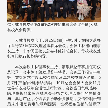
◎云林县校友会第3届第2次理监事联席会议合影(云林
县校友会提供)
云林县校友会于5月25日(四)下午5时，在陶之茗餐
厅举行第3届第2次理监事联席会议，会议由林裕山理事
长主持，中华民国校友总会林健祥总会长、母校校友处
彭春阳执行长莅临指导。
本次会议由林理事长主持，廖珉锋总干事担任司仪
及记录，会中除了颁发理监事聘书、会务工作报告事项
等，亦针对本年度母校金鹰奖及卓越校友推荐名单、6
月7日(三)的经建参访活动、10月总会会员大会及11月
世界校友会双年会活动进行讨论，会议当日气氛热络，
陈理事长非常感谢林总会长指导及理监事们的热情参
与、集思广益，亦请多多协助会务推动，疫情管制松绑
后未来活动肯定能顺利圆满，也祝福各位都能健康平