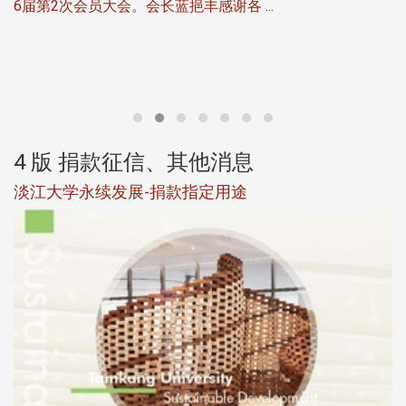
6届第2次会员大会。会长蓝挹丰感谢各 ...
第
4 版 捐款征信、其他消息
淡江大学永续发展-捐款指定用途
于