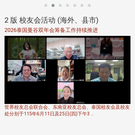
2 版 校友会活动 (海外、县市)
选
2026泰国曼谷双年会筹备工作持续推进
5
世界校友总会联合会、东南亚校友总会、泰国校友会及校友
服
处分别于115年6月11日及25日(四)下午3 ...