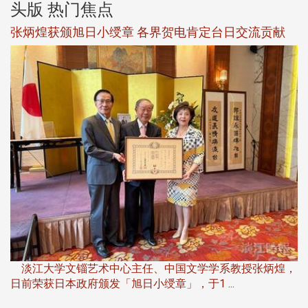
头版 热门焦点
新
张炳煌获颁旭日小绶章 各界贺电肯定台日交流贡献
淡
下
淡江大学文锱艺术中心主任、中国文学学系教授张炳煌，
日前荣获日本政府颁发「旭日小绶章」，于1 ...
董