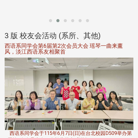
北
大
3 版 校友会活动 (系所、其他)
西语系同学会第6届第2次会员大会 瑶琴一曲来薰
风，淡江西语系友相聚首
，
西语系同学会于115年6月7日(日)在台北校园D509举办第