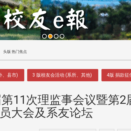
头版 热门焦点
外、县市)
3 版校友会活动 (系所、其他)
4版 捐款
第11次理监事会议暨第2
会员大会及系友论坛