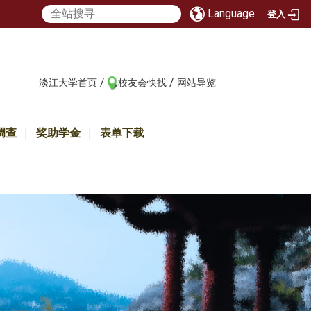
Language
登入
/
/
:::
淡江大学首页
校友会快找
网站导览
调查
奖助学金
表单下载