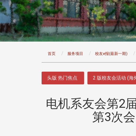
:::
首页
服务项目
校友e报(最新一期)
:::
头版 热门焦点
2 版校友会活动 (海
电机系友会第2届
第3次