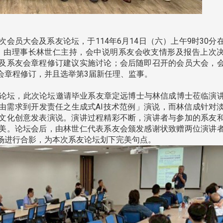
会员大会及系友论坛，于114年6月14日（六）上午9时30分
议，由理事长林世仁主持，会中说明系友会收支情形及报告上次
及系友会章程修订建议实施讨论；会后随即召开的会员大会，
会章程修订，并且选举第3届新任理、监事。
系友论坛，此次论坛邀请毕业系友章定远博士与林信成博士莅临演
「由需求到开发责任之生成式AI技术范例」演说，而林信成针对
文化创意发表演说。演讲过程精彩不断，演讲者与参加的系友
美。论坛会后，由林世仁代表系友会颁发感谢状致赠两位演讲
场进行合影，为本次系友论坛划下完美句点。
头版 热门焦点
头版 热门焦点