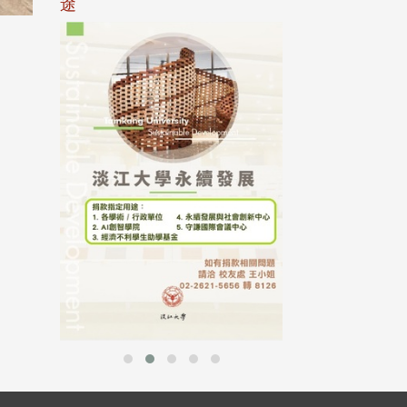
途
母校配合「个人资
行，并导入个资管
个人资料应尽善良
并于母校 ...