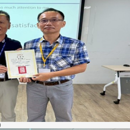
长 校友交流智慧治理凝聚向
理事会议 许宗由当选
心力
会长 并获授权承办
校友双年会
南加州校友会于115年6月2
台中市校友会于115年6月24日
在美国洛杉矶华侨文教服
，在
(三)举办拜会台中市政府活动。参
（洛侨文化中心）会议室召
玲学
访团由母校战略所所长李大中、 ...
...
3 版 校友会活动 (系
3 版 校友会活动 
所、其他)
所、其他)
聚
【校友来访】香港校友会前会
邱孝贤接任跨业合作协
)
长叶雅琴、杜天宝学长
届理事长