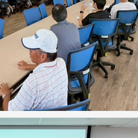
处
校友处新任执行长武士戎上
淡江大学董事会议改
念
任 携手校友共创淡江新里程
聘任许辉煌为校长 新
董事
淡江大学于115年7月30日(四)举
办布达暨单位主管交接典礼。115
7月
本校校长葛焕昭将于今(1
学年度校友服务暨资源发展 ...
深耕
月31日(五)任期届满。董
24日(三)下午5时 ...
2 版 校友会活动 (海
2 版 校友会活动 
外、县市)
外、县市)
台中市校友会拜会卢秀燕市
南加州校友会召开11