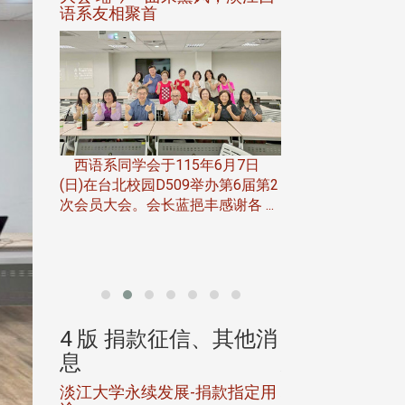
语系友相聚首
正、公开竞赛精
一次会员
在台北校
西语系同学会于115年6月7日
伯申研发
(日)在台北校园D509举办第6届第2
次会员大会。会长蓝挹丰感谢各 ...
由社团法人淡江大
合总会主办的「淡
韵杯歌唱大赛」，于11
、其他消
4 版 捐款征信、其他消
4 版 捐款
息
息
淡江大学永续发展-捐款指定用
校友个人资料保