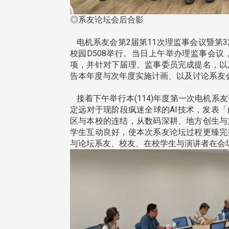
◎系友论坛会后合影
电机系友会第2届第11次理监事会议暨第3次
校园D508举行。当日上午举办理监事会
项，并针对下届理、监事委员完成提名，以
告本年度与次年度实施计画、以及讨论系友
接着下午举行本(114)年度第一次电机
定远对于现阶段疯迷全球的AI技术，发表
区与本校的连结，从数码深耕、地方创生与
学生互动良好，使本次系友论坛过程更臻完
与论坛系友、校友、在校学生与演讲者在会
头版 热门焦点
头版 热门焦点