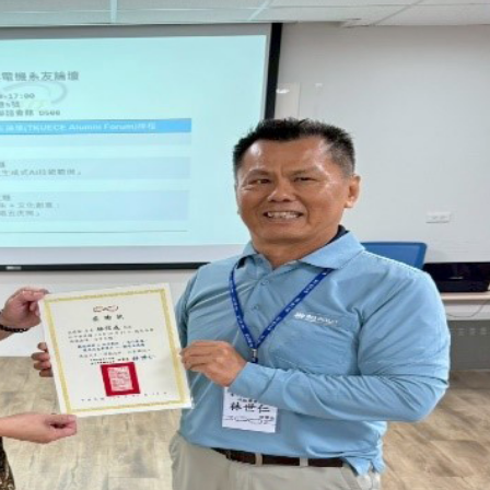
跨业合作协进会第二届第
香港校友会前会长叶雅琴学姐与
会
大会于6月5日下午7时，
杜天宝学长一家，于115年6月4日
日
园D508室举行，本校潘
(四)返校拜访校友处，受到校友 ...
..
长、 ...
消
4 版 捐款征信、其他消
4 版 捐款征信
息
息
欢迎使用「淡江大学校园征才
捐款芳名录