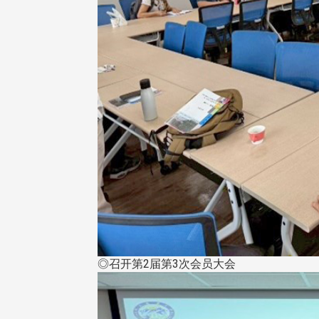
治大学主任秘书曾守正率队
十四载深耕校友情谊 校友
访校友处 深化校友工作交
执行长彭春阳荣退 校友感
共享实务经验
相伴同行
治大学主任秘书、中文系校友
校友处执行长彭春阳于115年
守正，于115年6月2日(二)率政
30日(四)荣退，为其十四年来
大学校友服务相关同仁莅临本 ...
校友服务、凝聚海内外校友情 ...
◎召开第2届第3次会员大会
 版 校友会活动 (海
2 版 校友会活动 (海
外、县市)
外、县市)
东校友会6月活动
台北市校友会6月份活动