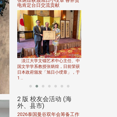
选案报部
张炳煌获颁旭日小绶章 各界贺
观势汇天下校友
聘范巽绿
电肯定台日交流贡献
淡江大学推广教育处
13日(六)举办「
淡江大学文锱艺术中心主任、中
届开学典礼暨共识营，
15)年7
国文学学系教授张炳煌，日前荣获
事会于6月
日本政府颁发「旭日小绶章」，于
1 ...
(海
2 版 校友会活动 (海
2 版 校友会
外、县市)
外、县市)
5年年中
2026泰国曼谷双年会筹备工作
北加州校友会参