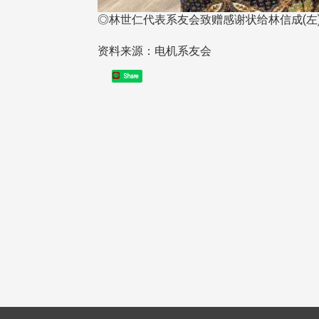
◎林世仁代表系友会致赠感谢状给林信成(左
资料来源：电机系友会
校配合「个人资料保护法」之施
Share
，并导入个资管理，对于校友之
人资料应尽善良管理人之责任，
于母校 ...