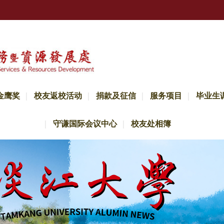
金鹰奖
校友返校活动
捐款及征信
服务项目
毕业生
守谦国际会议中心
校友处相簿