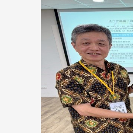
在连日大雨阴霾下，风保系友
在115年6月27日(六)举办的一
游，神奇迎来超幸运好天气。大 .
江大学电子与电机系友会于115
6月28日在台北校区盛大举办
无人科技与前瞻应用论坛」，特
请 ...
4 版 捐款征信、其他消
4 版 捐款征信、其他
息
息
友个人资料保护声明
欢迎订阅校友e报！