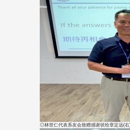
东校友会于115年6月10日(三)
台北市校友会于6月6日(六)举办
16日(二)，27名校友夥伴一同前
「新店瑠公圳知性健行活动」
中国宁夏省参访，活 ...
领队温明正学长与副领队吕惠
姐的精 ...
 版 校友会活动 (系
3 版 校友会活动 (系
所、其他)
所、其他)
机系友会第3届第4次理监事
风保系友会兰阳探梅漫游 齐
◎林世仁代表系友会致赠感谢状给章定远(右
议暨系友论坛
共谱初夏欢乐乐章