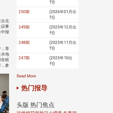
刊)
250期
(2026年01月出
刊)
在台北
决议事
249期
(2025年12月出
会中报
刊)
248期
(2025年11月出
刊)
讲；章
淡水地
247期
(2025年10出
和在校
刊)
者，参
Read More
热门报导
头版 热门焦点
头版 热门焦