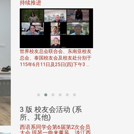
116年
持续推进
仲夏舞会 牛仔之
下届世界
欢
世界校友总会联合会、东南亚校友
总会、泰国校友会及校友处分别于
7日(日)
115年6月11日及25日(四)下午3 ...
务中心
北加州校友会于115
开115
晚，参加由北加州
联合会在Foster Ci ..
(系
3 版 校友会活动 (系
3 版 校友会
所、其他)
所、其他)
进会第2
西语系同学会第6届第2次会员
第一届淡韵杯歌
大会 瑶琴一曲来薰风，淡江西
赛公开抽籤 落