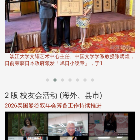
淡
下
淡江大学文锱艺术中心主任、中国文学学系教授张炳煌，
日前荣获日本政府颁发「旭日小绶章」，于1 ...
董
2 版 校友会活动 (海外、县市)
选
2026泰国曼谷双年会筹备工作持续推进
5