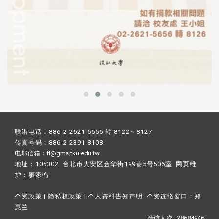
联络电话：886-2-2621-5656 转 8122～8127
传真号码：886-2-2391-8108
电邮信箱：fl@gms.tku.edu.tw
地址：106302 台北市大安区金华街199巷5号506室 网页维
护：
廖家鸣​
个资政策
|
隐私权政策
|
个人资料告知声明
个资连络窗口：
郑
惠兰
造访人次 : 28684946