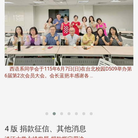
，
西语系同学会于115年6月7日(日)在台北校园D509举办第
6届第2次会员大会。会长蓝挹丰感谢各 ...
第
4 版 捐款征信、其他消息