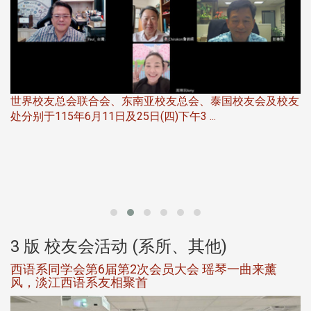
世界校友总会联合会、东南亚校友总会、泰国校友会及校友
服
处分别于115年6月11日及25日(四)下午3 ...
北
大
3 版 校友会活动 (系所、其他)
西语系同学会第6届第2次会员大会 瑶琴一曲来薰
风，淡江西语系友相聚首