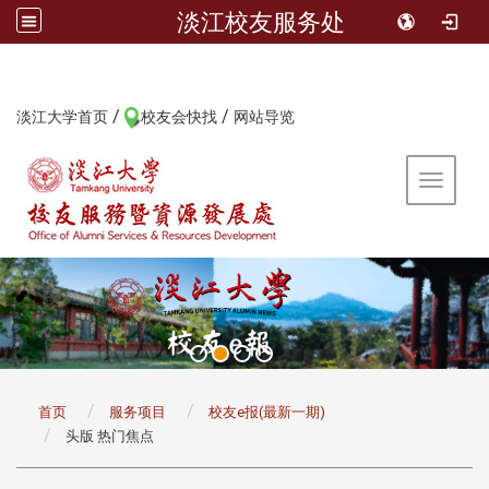
淡江校友服务处
/
/
:::
淡江大学首页
校友会快找
网站导览
Toggle 
:::
首页
服务项目
校友e报(最新一期)
头版 热门焦点