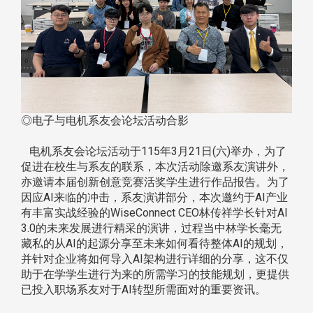
◎电子与电机系友会论坛活动合影
电机系友会论坛活动于115年3月21日(六)举办，为了
促进在校生与系友的联系，本次活动除邀系友演讲外，
亦邀请本届创新创意竞赛活奖学生进行作品报告。为了
因应AI来临的冲击，系友演讲部分，本次邀约于AI产业
有丰富实战经验的WiseConnect CEO林传祥学长针对AI
3.0的未来发展进行精采的演讲，过程当中林学长毫无
藏私的从AI的起源分享至未来如何看待整体AI的规划，
并针对企业将如何导入AI架构进行详细的分享，这不仅
助于在学学生进行为来的所需学习的技能规划，更提供
已投入职场系友对于AI转型所需面对的重要资讯。