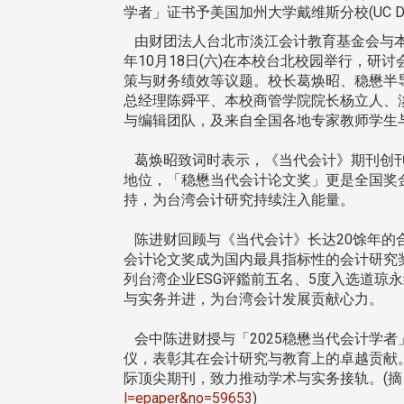
学者」证书予美国加州大学戴维斯分校(UC Da
由财团法人台北市淡江会计教育基金会与本校
年10月18日(六)在本校台北校园举行，研
策与财务绩效等议题。校长葛焕昭、稳懋半
总经理陈舜平、本校商管学院院长杨立人、
与编辑团队，及来自全国各地专家教师学生
葛焕昭致词时表示，《当代会计》期刊创刊已
地位，「稳懋当代会计论文奖」更是全国奖
持，为台湾会计研究持续注入能量。
陈进财回顾与《当代会计》长达20馀年的
会计论文奖成为国内最具指标性的会计研究
列台湾企业ESG评鑑前五名、5度入选道琼永续世
与实务并进，为台湾会计发展贡献心力。
会中陈进财授与「2025稳懋当代会计学者」
仪，表彰其在会计研究与教育上的卓越贡献
头版 热门焦点
头版 热门焦点
际顶尖期刊，致力推动学术与实务接轨。(摘自
l=epaper&no=59653
)