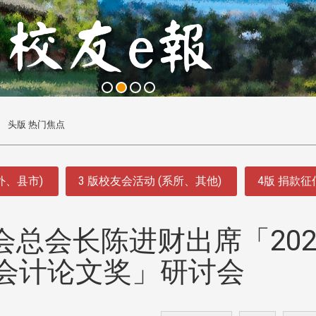
头版 热门焦点
外、县市)
3 版校友会活动 (系所、其他)
4版 捐款
总会长陈进财出席「202
会计论文奖」研讨会