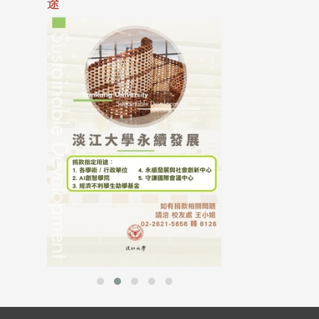
途
母校配合「个人资
行，并导入个资管
个人资料应尽善良
并于母校 ...