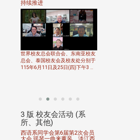
116年
持续推进
仲夏舞会 牛仔之
下届世界
欢
世界校友总会联合会、东南亚校友
总会、泰国校友会及校友处分别于
7日(日)
115年6月11日及25日(四)下午3 ...
务中心
北加州校友会于115
开115
晚，参加由北加州
联合会在Foster Ci ..
(系
3 版 校友会活动 (系
3 版 校友会
所、其他)
所、其他)
进会第2
西语系同学会第6届第2次会员
第一届淡韵杯歌
大会 瑶琴一曲来薰风，淡江西
赛公开抽籤 落