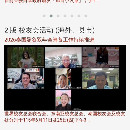
日前荣获日本政府颁发「旭日小绶章」，于1 ...
董
2 版 校友会活动 (海外、县市)
选
2026泰国曼谷双年会筹备工作持续推进
5
世界校友总会联合会、东南亚校友总会、泰国校友会及校友
服
处分别于115年6月11日及25日(四)下午3 ...