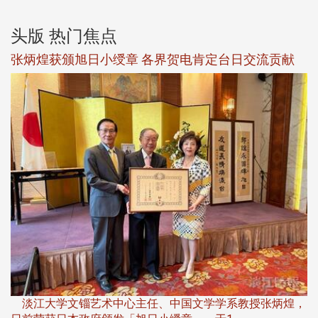
头版 热门焦点
新
张炳煌获颁旭日小绶章 各界贺电肯定台日交流贡献
淡
下
淡江大学文锱艺术中心主任、中国文学学系教授张炳煌，