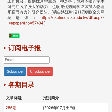
工作机会，提供优秀学生另一种选择，也对本校的学术
研究注入了强大的动力，也欢迎优秀同学继续加入物理
系强而有力的研究团队。(摘自淡江时报1178期)(全文网
址请详：
https://tkutimes.tku.edu.tw/dtl.aspx?
l=epaper&no=57404
)
Share
订阅电子报
各期目录
文章标题
报别简介
256期
(2026年07月出刊)