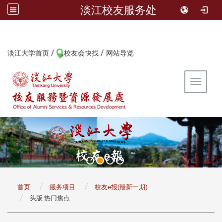
淡江校友服务处
/
/
:::
淡江大学首页
校友会快找
网站导览
Toggle 
:::
首页
服务项目
校友e报(最新一期)
头版 热门焦点