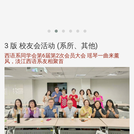
北
大
3 版 校友会活动 (系所、其他)
西语系同学会第6届第2次会员大会 瑶琴一曲来薰
风，淡江西语系友相聚首
，