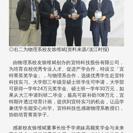
◎右二为物理系校友馀维斌(资料来源/淡江时报)
由物理系校友馀维斌创办的宜特科技股份有限公司，
为培育在校优秀专业人才、促进产学合作，特设立「宜
特菁英奖学金」，与物理系合作，选拔优秀学生赴宜特
科技实习。大学部三年级至硕士班学生可申请，大学部
可获得一学年24万元奖学金、硕士班一学年30万元，如
果从大三申请到研二毕业，最高可获补助108万元，宜
特期许透过培育计画，提供到宜特实习的机会，让品学
兼优学生能安心向学。宜特科技也感谢物理系教授们，
协助培育菁英学子。
感谢校友馀维斌董事长给予学弟妹高额奖学金与未来