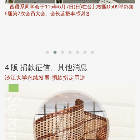
西语系同学会于115年6月7日(日)在台北校园D509举办第
6届第2次会员大会。会长蓝挹丰感谢各 ...
第
4 版 捐款征信、其他消息
淡江大学永续发展-捐款指定用途