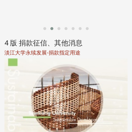
第
4 版 捐款征信、其他消息
淡江大学永续发展-捐款指定用途
于