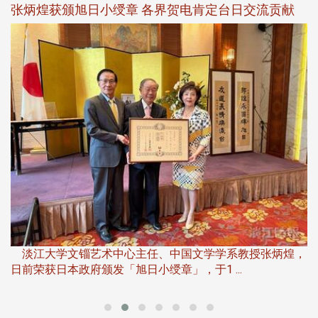
新
张炳煌获颁旭日小绶章 各界贺电肯定台日交流贡献
淡
下
淡江大学文锱艺术中心主任、中国文学学系教授张炳煌，
日前荣获日本政府颁发「旭日小绶章」，于1 ...
董