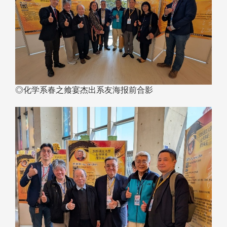
◎化学系春之飨宴杰出系友海报前合影