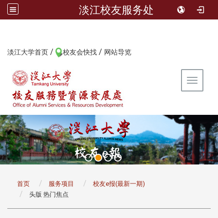
淡江校友服务处
/
/
:::
淡江大学首页
校友会快找
网站导览
Toggle 
:::
首页
服务项目
校友e报(最新一期)
头版 热门焦点