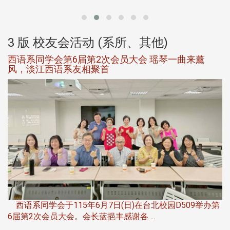
大
3 版 校友会活动 (系所、其他)
西语系同学会第6届第2次会员大会 瑶琴一曲来薰
风，淡江西语系友相聚首
，
西语系同学会于115年6月7日(日)在台北校园D509举办第
6届第2次会员大会。会长蓝挹丰感谢各 ...