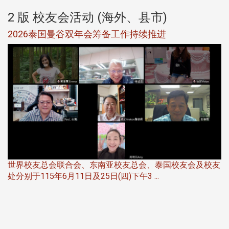
2 版 校友会活动 (海外、县市)
选
2026泰国曼谷双年会筹备工作持续推进
5
世界校友总会联合会、东南亚校友总会、泰国校友会及校友
服
处分别于115年6月11日及25日(四)下午3 ...
北