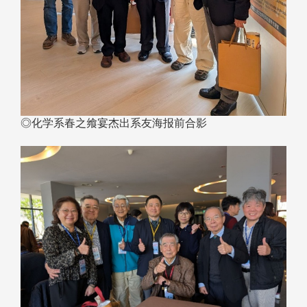
◎化学系春之飨宴杰出系友海报前合影