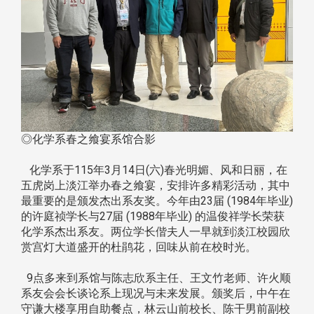
◎化学系春之飨宴系馆合影
化学系于115年3月14日(六)春光明媚、风和日丽，在
五虎岗上淡江举办春之飨宴，安排许多精彩活动，其中
最重要的是颁发杰出系友奖。今年由23届 (1984年毕业)
的许庭祯学长与27届 (1988年毕业) 的温俊祥学长荣获
化学系杰出系友。两位学长偕夫人一早就到淡江校园欣
赏宫灯大道盛开的杜鹃花，回味从前在校时光。
9点多来到系馆与陈志欣系主任、王文竹老师、许火顺
系友会会长谈论系上现况与未来发展。颁奖后，中午在
守谦大楼享用自助餐点，林云山前校长、陈干男前副校