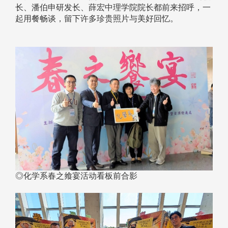
长、潘伯申研发长、薛宏中理学院院长都前来招呼，一
起用餐畅谈，留下许多珍贵照片与美好回忆。
◎化学系春之飨宴活动看板前合影