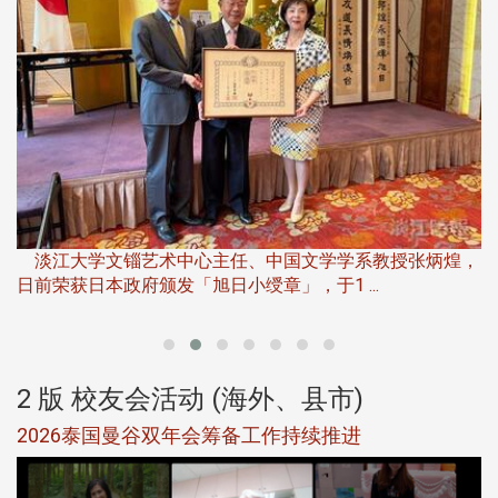
淡
下
淡江大学文锱艺术中心主任、中国文学学系教授张炳煌，
日前荣获日本政府颁发「旭日小绶章」，于1 ...
董
2 版 校友会活动 (海外、县市)
选
2026泰国曼谷双年会筹备工作持续推进
5