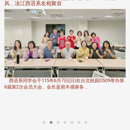
风，淡江西语系友相聚首
，
西语系同学会于115年6月7日(日)在台北校园D509举办第
6届第2次会员大会。会长蓝挹丰感谢各 ...
第