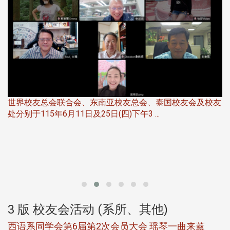
世界校友总会联合会、东南亚校友总会、泰国校友会及校友
服
处分别于115年6月11日及25日(四)下午3 ...
北
大
3 版 校友会活动 (系所、其他)
西语系同学会第6届第2次会员大会 瑶琴一曲来薰