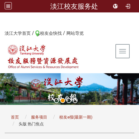
淡江校友服务处
/
/
:::
淡江大学首页
校友会快找
网站导览
Toggle 
:::
首页
服务项目
校友e报(最新一期)
头版 热门焦点