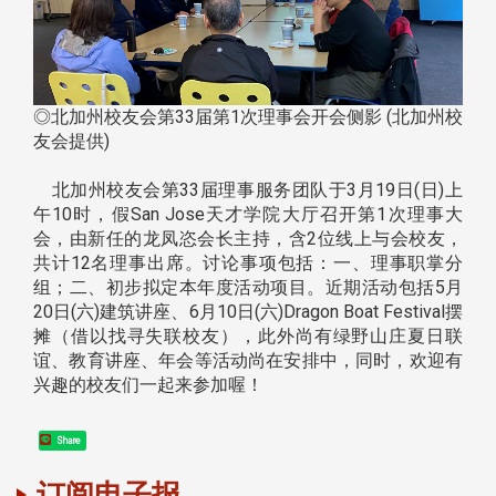
◎北加州校友会第33届第1次理事会开会侧影 (北加州校
友会提供)
北加州校友会第33届理事服务团队于3月19日(日)上
午10时，假San Jose天才学院大厅召开第1次理事大
会，由新任的龙凤恣会长主持，含2位线上与会校友，
共计12名理事出席。讨论事项包括：一、理事职掌分
组；二、初步拟定本年度活动项目。近期活动包括5月
20日(六)建筑讲座、6月10日(六)Dragon Boat Festival摆
摊（借以找寻失联校友），此外尚有绿野山庄夏日联
谊、教育讲座、年会等活动尚在安排中，同时，欢迎有
兴趣的校友们一起来参加喔！
Share
订阅电子报