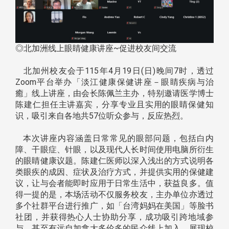
◎北加洲线上眼睛健康讲座~促进校友间交流
北加州校友会于115年4月19日(日)晚间7时，透过
Zoom平台举办「淡江健康保健讲座－眼睛疾病与治
癒」线上讲座，由会长陈佩兰主办，特别邀请医学博士
陈建仁担任主讲嘉宾，分享专业且实用的眼睛保健知
识，吸引来自各地共57位听众参与，反应热烈。
本次讲座内容涵盖日常常见的眼部问题，包括白内
障、干眼症、针眼，以及现代人长时间使用电脑所衍生
的眼睛健康议题。陈建仁医师以深入浅出的方式说明各
类眼疾的成因、症状及治疗方式，并提供实用的保健建
议，让与会者能即时应用于日常生活中，获益良多。值
得一提的是，本场活动不仅服务校友，主办单位亦透过
多个社群平台进行推广，如「台湾妈妈在美国」等脸书
社团，并获得热心人士协助分享，成功吸引跨地域参
与，甚至有远自加拿大多伦多的民众线上加入，展现校