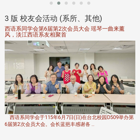
3 版 校友会活动 (系所、其他)
西语系同学会第6届第2次会员大会 瑶琴一曲来薰
风，淡江西语系友相聚首
，
西语系同学会于115年6月7日(日)在台北校园D509举办第
6届第2次会员大会。会长蓝挹丰感谢各 ...