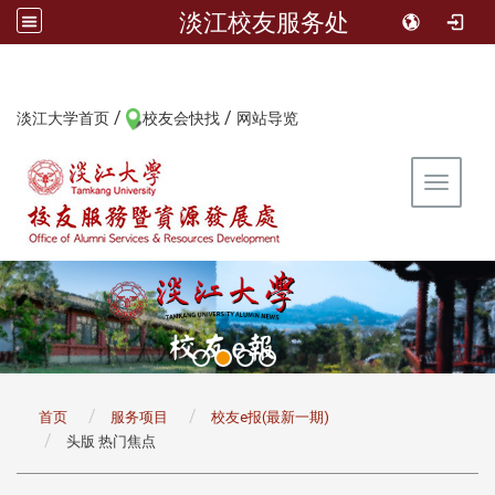
淡江校友服务处
/
/
:::
淡江大学首页
校友会快找
网站导览
Toggle 
:::
首页
服务项目
校友e报(最新一期)
头版 热门焦点