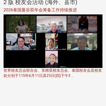
2 版 校友会活动 (海外、县市)
选
2026泰国曼谷双年会筹备工作持续推进
5
世界校友总会联合会、东南亚校友总会、泰国校友会及校友
服
处分别于115年6月11日及25日(四)下午3 ...
北
大