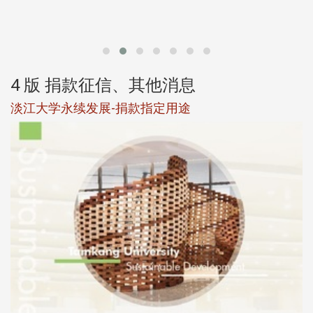
第
4 版 捐款征信、其他消息
淡江大学永续发展-捐款指定用途
于