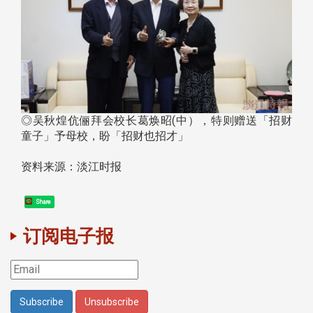
◎吴秋煌伉俪拜会校长葛焕昭(中），特则赠送「招财
童子」予母校，盼「招财也招才」
资料来源：淡江时报
Share
订阅电子报