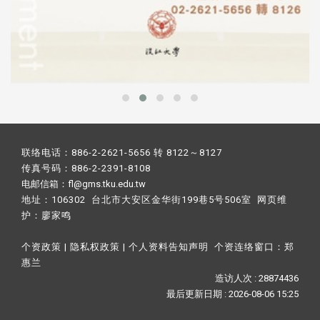
联络电话：886-2-2621-5656 转 8122～8127
传真号码：886-2-2391-8108
电邮信箱：fl@gms.tku.edu.tw
地址：106302 台北市大安区金华街199巷5号506室 网页维
护：
廖家鸣​
个资政策
|
隐私权政策
|
个人资料告知声明
个资连络窗口：
郑
惠兰
造访人次 : 28874436
最后更新日期 :
2026-08-06 15:25