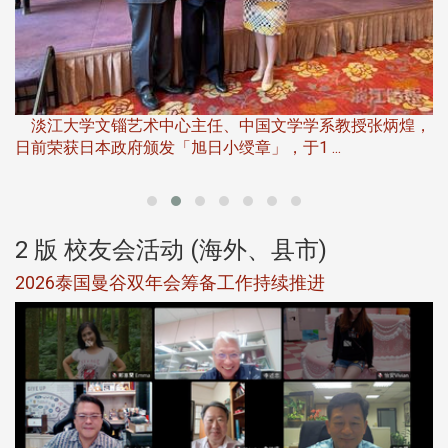
淡
下
淡江大学文锱艺术中心主任、中国文学学系教授张炳煌，
日前荣获日本政府颁发「旭日小绶章」，于1 ...
董
2 版 校友会活动 (海外、县市)
选
2026泰国曼谷双年会筹备工作持续推进
5