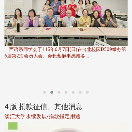
，
西语系同学会于115年6月7日(日)在台北校园D509举办第
6届第2次会员大会。会长蓝挹丰感谢各 ...
第
4 版 捐款征信、其他消息
淡江大学永续发展-捐款指定用途