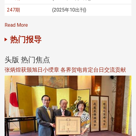
247期
(2025年10出刊)
Read More
热门报导
头版 热门焦点
新
张炳煌获颁旭日小绶章 各界贺电肯定台日交流贡献