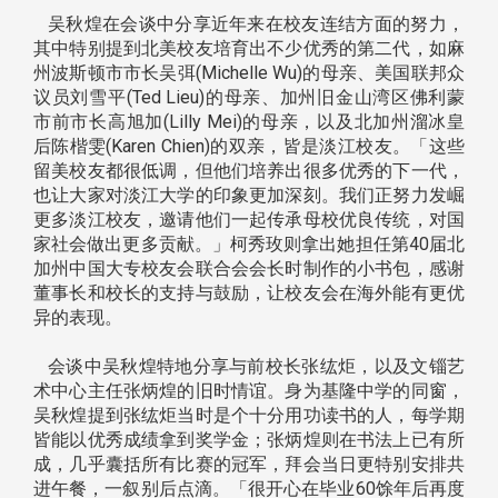
吴秋煌在会谈中分享近年来在校友连结方面的努力，
其中特别提到北美校友培育出不少优秀的第二代，如麻
州波斯顿市市长吴弭(Michelle Wu)的母亲、美国联邦众
议员刘雪平(Ted Lieu)的母亲、加州旧金山湾区佛利蒙
市前市长高旭加(Lilly Mei)的母亲，以及北加州溜冰皇
后陈楷雯(Karen Chien)的双亲，皆是淡江校友。「这些
留美校友都很低调，但他们培养出很多优秀的下一代，
也让大家对淡江大学的印象更加深刻。我们正努力发崛
更多淡江校友，邀请他们一起传承母校优良传统，对国
家社会做出更多贡献。」柯秀玫则拿出她担任第40届北
加州中国大专校友会联合会会长时制作的小书包，感谢
董事长和校长的支持与鼓励，让校友会在海外能有更优
异的表现。
会谈中吴秋煌特地分享与前校长张纮炬，以及文锱艺
术中心主任张炳煌的旧时情谊。身为基隆中学的同窗，
吴秋煌提到张纮炬当时是个十分用功读书的人，每学期
皆能以优秀成绩拿到奖学金；张炳煌则在书法上已有所
成，几乎囊括所有比赛的冠军，拜会当日更特别安排共
进午餐，一叙别后点滴。「很开心在毕业60馀年后再度