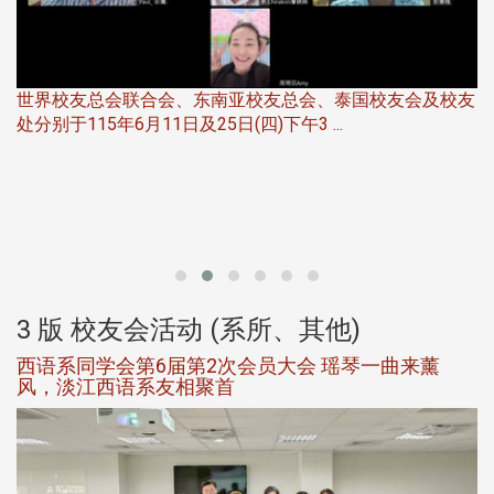
世界校友总会联合会、东南亚校友总会、泰国校友会及校友
服
处分别于115年6月11日及25日(四)下午3 ...
北
大
3 版 校友会活动 (系所、其他)
西语系同学会第6届第2次会员大会 瑶琴一曲来薰
风，淡江西语系友相聚首