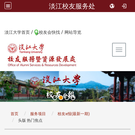
淡江校友服务处
/
/
:::
淡江大学首页
校友会快找
网站导览
Toggle 
:::
首页
服务项目
校友e报(最新一期)
头版 热门焦点