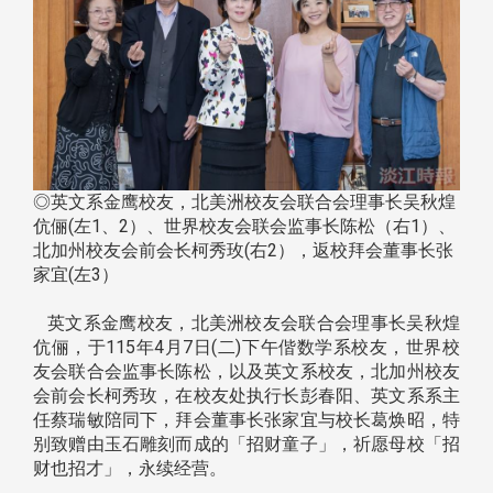
◎英文系金鹰校友，北美洲校友会联合会理事长吴秋煌
伉俪(左1、2）、世界校友会联会监事长陈松（右1）、
北加州校友会前会长柯秀玫(右2），返校拜会董事长张
家宜(左3）
英文系金鹰校友，北美洲校友会联合会理事长吴秋煌
伉俪，于115年4月7日(二)下午偕数学系校友，世界校
友会联合会监事长陈松，以及英文系校友，北加州校友
会前会长柯秀玫，在校友处执行长彭春阳、英文系系主
任蔡瑞敏陪同下，拜会董事长张家宜与校长葛焕昭，特
别致赠由玉石雕刻而成的「招财童子」，祈愿母校「招
财也招才」，永续经营。