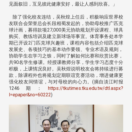
见面叙旧，互见彼此健康安好，最让人感到欣喜。」
除了强化校友连结，吴秋煌上任后，积极响应世界校
友联合会荣誉总会长段相蜀发起的，协助母校推广匹克
球计画，募得款项27,000美元协助规划开设课程、球具
购买、教练培训及建立新球场等事宜。体育事务处本学
期已开设2门匹克球兴趣班，课程内容包括介绍匹克球
发展史、各项技巧的基本动作要领、专业术语及规则，
协助学生在学习之馀，同时了解如何比赛和欣赏比赛，
共90名学生修课。经授课教师分享，学生学习态度十分
积极，上课情况良好。吴秋煌说明校友会将持续进行募
款，除课程外也将规划定期联谊竞赛活动，增进健康更
强化校友间情谊，与对母校的向心力。(摘自淡江时报
1246期：
https://tkutimes.tku.edu.tw/dtl.aspx?
l=epaper&no=60222
)