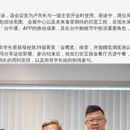
处
校友处新任执行长武士戎上
淡江大学董事会议改
念
任 携手校友共创淡江新里程
聘任许辉煌为校长 新
董事
座谈，该会议室为卢市长与一级主管开会时使用。座谈中，两位
包括绿美图、会展中心以及未来备受期待的巨蛋工程，呈现水
「台中通」APP的推动成果，其在台中购物节中扮演重要角色
学长甫获母校第39届菁英「金鹰奖」殊荣，并颁赠琉璃奖座
同分享这份荣耀。参访结束后，校友们在宝丽金餐厅共进午餐
局长的周到安排，以及所有学长姐的热情参与。
淡江大学于115年7月30日(四)举
办布达暨单位主管交接典礼。115
7月
本校校长葛焕昭将于今(1
学年度校友服务暨资源发展 ...
深耕
月31日(五)任期届满。董
24日(三)下午5时 ...
2 版 校友会活动 (海
2 版 校友会活动 
外、县市)
外、县市)
台中市校友会拜会卢秀燕市
南加州校友会召开11