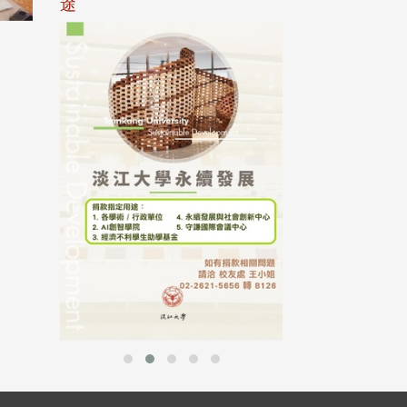
途
母校配合「个人资
行，并导入个资管
个人资料应尽善良
并于母校 ...