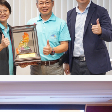
长 校友交流智慧治理凝聚向
理事会议 许宗由当选
心力
会长 并获授权承办
校友双年会
南加州校友会于115年6月2
台中市校友会于115年6月24日
在美国洛杉矶华侨文教服
，在
(三)举办拜会台中市政府活动。参
（洛侨文化中心）会议室召
玲学
访团由母校战略所所长李大中、 ...
...
3 版 校友会活动 (系
3 版 校友会活动 
所、其他)
所、其他)
聚
【校友来访】香港校友会前会
邱孝贤接任跨业合作协
长叶雅琴、杜天宝学长
届理事长