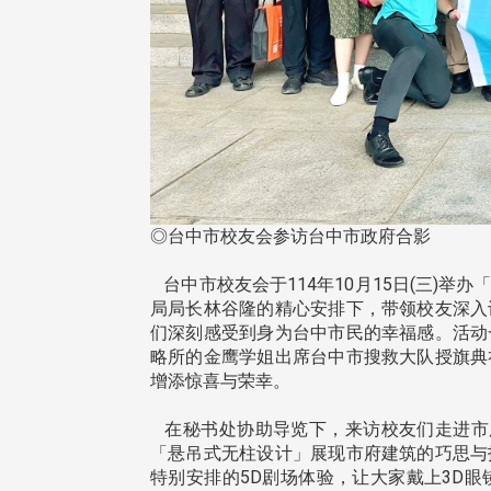
◎台中市校友会参访台中市政府合影
台中市校友会于114年10月15日(三)
局局长林谷隆的精心安排下，带领校友深入
们深刻感受到身为台中市民的幸福感。活动
略所的金鹰学姐出席台中市搜救大队授旗典
增添惊喜与荣幸。
在秘书处协助导览下，来访校友们走进市
头版 热门焦点
头版 热门焦点
「悬吊式无柱设计」展现市府建筑的巧思与
特别安排的5D剧场体验，让大家戴上3D