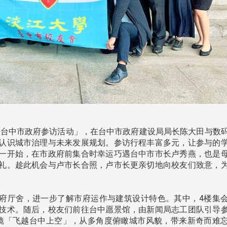
举办「台中市政府参访活动」，在台中市政府建设局局长陈大田与数
认识城市治理与未来发展规划。参访行程丰富多元，让参与的
一开始，在市政府前集合时幸运巧遇台中市市长卢秀燕，也是
礼。趁此机会与卢市长合照，卢市长更亲切地向校友们致意，
府厅舍，进一步了解市府运作与建筑设计特色。其中，4楼集
头版 热门焦点
头版 热门焦点
技术。随后，校友们前往台中愿景馆，由新闻局志工团队引导
眼镜「飞越台中上空」，从多角度俯瞰城市风貌，带来新奇而难