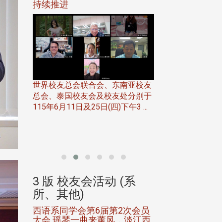
116年
持续推进
仲夏舞会 牛仔之
下届世界
欢
世界校友总会联合会、东南亚校友
总会、泰国校友会及校友处分别于
7日(日)
115年6月11日及25日(四)下午3 ...
务中心
北加州校友会于115
开115
晚，参加由北加州
联合会在Foster Ci ..
(系
3 版 校友会活动 (系
3 版 校友会
所、其他)
所、其他)
进会第2
西语系同学会第6届第2次会员
第一届淡韵杯歌
大会 瑶琴一曲来薰风，淡江西
赛公开抽籤 落