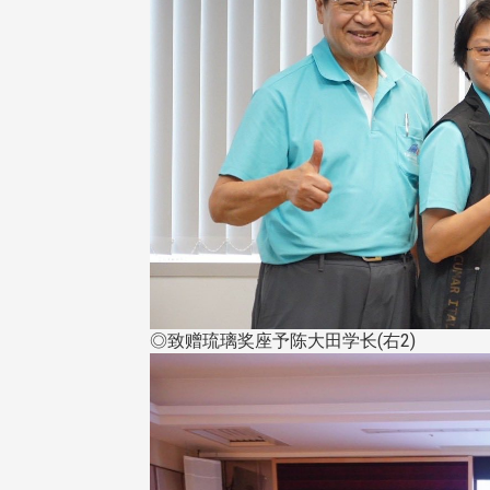
东校友会于115年6月10日(三)
台北市校友会于6月6日(六)举办
16日(二)，27名校友夥伴一同前
「新店瑠公圳知性健行活动」
中国宁夏省参访，活 ...
领队温明正学长与副领队吕惠
姐的精 ...
◎致赠琉璃奖座予陈大田学长(右2)
 版 校友会活动 (系
3 版 校友会活动 (系
所、其他)
所、其他)
机系友会第3届第4次理监事
风保系友会兰阳探梅漫游 齐
议暨系友论坛
共谱初夏欢乐乐章