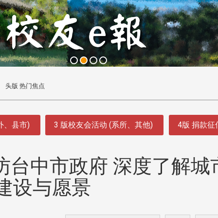
头版 热门焦点
外、县市)
3 版校友会活动 (系所、其他)
4版 捐款
访台中市政府 深度了解城
建设与愿景