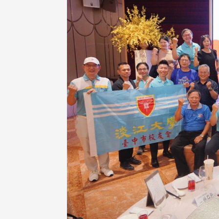
在连日大雨阴霾下，风保系友
在115年6月27日(六)举办的一
游，神奇迎来超幸运好天气。大 .
江大学电子与电机系友会于115
6月28日在台北校区盛大举办
无人科技与前瞻应用论坛」，特
请 ...
4 版 捐款征信、其他消
4 版 捐款征信、其他
息
息
友个人资料保护声明
欢迎订阅校友e报！