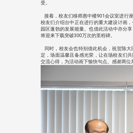
治大学主任秘书曾守正率队
十四载深耕校友情谊 校友
受。
访校友处 深化校友工作交
执行长彭春阳荣退 校友感
共享实务经验
相伴同行
接着，校友们移师惠中楼901会议室进行
校友们介绍台中正在进行的重大建设计画，
园区蓬勃的发展能量。也借此活动中亦分享
将迎来下载突破300万次的里程碑。
同时，校友会也特别借此机会，祝贺陈大田
定，场面温馨且备感光荣，让在场校友们共
交流心得，为活动画下愉快句点。感谢两位
治大学主任秘书、中文系校友
校友处执行长彭春阳于115年
守正，于115年6月2日(二)率政
30日(四)荣退，为其十四年来
大学校友服务相关同仁莅临本 ...
校友服务、凝聚海内外校友情 ...
 版 校友会活动 (海
2 版 校友会活动 (海
外、县市)
外、县市)
东校友会6月活动
台北市校友会6月份活动