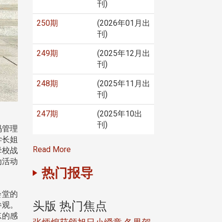
刊)
250期
(2026年01月出
刊)
249期
(2025年12月出
刊)
248期
(2025年11月出
刊)
247期
(2025年10出
刊)
码管理
学长姐
Read More
母校战
为活动
热门报导
会堂的
头版 热门焦点
头版 热门焦
参观。
忘的感