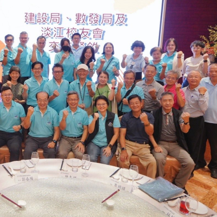
跨业合作协进会第二届第
香港校友会前会长叶雅琴学姐与
会
大会于6月5日下午7时，
杜天宝学长一家，于115年6月4日
日
园D508室举行，本校潘
(四)返校拜访校友处，受到校友 ...
..
长、 ...
消
4 版 捐款征信、其他消
4 版 捐款征信
息
息
欢迎使用「淡江大学校园征才
捐款芳名录