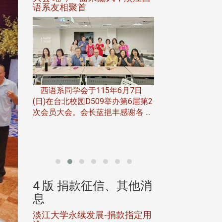
语系友相聚首
正、公开竞赛精
一次会员
在台北校
西语系同学会于115年6月7日
伯申研发
(日)在台北校园D509举办第6届第2
次会员大会。会长蓝挹丰感谢各 ...
由社团法人淡江大
合总会主办的「淡
韵杯歌唱大赛」，于11
、其他消
4 版 捐款征信、其他消
4 版 捐款
息
息
淡江大学永续发展-捐款指定用
校友个人资料保