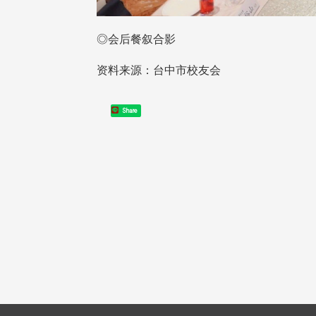
◎会后餐叙合影
资料来源：台中市校友会
校配合「个人资料保护法」之施
，并导入个资管理，对于校友之
人资料应尽善良管理人之责任，
Share
于母校 ...