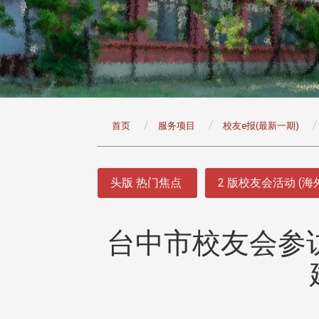
:::
首页
服务项目
校友e报(最新一期)
:::
头版 热门焦点
2 版校友会活动 (海
台中市校友会参