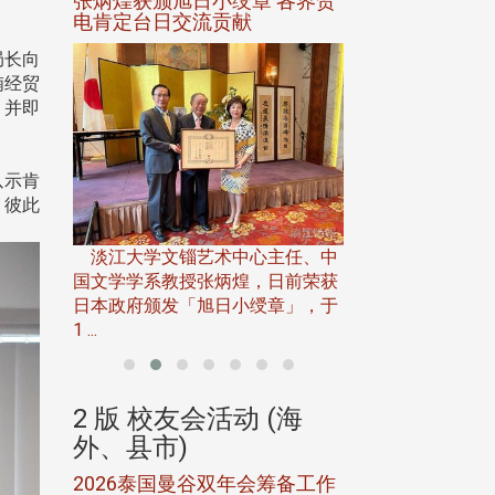
选案报部
张炳煌获颁旭日小绶章 各界贺
观势汇天下校友
聘范巽绿
电肯定台日交流贡献
局长向
湳经贸
，并即
以示肯
，彼此
淡江大学推广教育处
13日(六)举办「
淡江大学文锱艺术中心主任、中
届开学典礼暨共识营，
15)年7
国文学学系教授张炳煌，日前荣获
事会于6月
日本政府颁发「旭日小绶章」，于
1 ...
(海
2 版 校友会活动 (海
2 版 校友会
外、县市)
外、县市)
5年年中
2026泰国曼谷双年会筹备工作
北加州校友会参