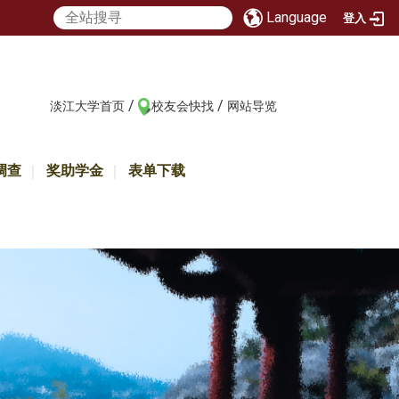
Language
登入
/
/
:::
淡江大学首页
校友会快找
网站导览
调查
奖助学金
表单下载