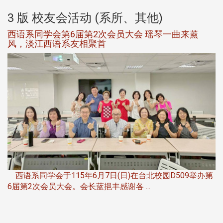
3 版 校友会活动 (系所、其他)
西语系同学会第6届第2次会员大会 瑶琴一曲来薰
风，淡江西语系友相聚首
，
西语系同学会于115年6月7日(日)在台北校园D509举办第
6届第2次会员大会。会长蓝挹丰感谢各 ...