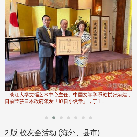
淡
下
淡江大学文锱艺术中心主任、中国文学学系教授张炳煌，
日前荣获日本政府颁发「旭日小绶章」，于1 ...
董
2 版 校友会活动 (海外、县市)