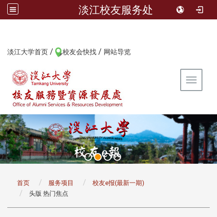
淡江校友服务处
/
/
:::
淡江大学首页
校友会快找
网站导览
Toggle 
:::
首页
服务项目
校友e报(最新一期)
头版 热门焦点