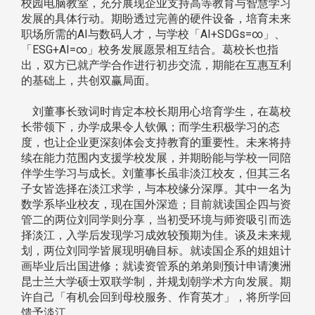
校园电脑教室，充分展现企业支持高等教育与智慧学习
发展的具体行动。期盼透过完善的硬件设备，培育未来
职场所需的AI与数码人才，与学校「AI+SDGs=∞」、
「ESG+AI=∞」校务发展愿景相互结合。葛校长也指
出，双方已就产学合作进行初步交流，期能在互惠互利
的基础上，共创双赢局面。
刘董事长致词时肯定本校长期用心培育学生，在葛校
长带领下，办学成果令人钦佩；而学生积极学习的态
度，也让企业更深刻体会支持教育的重要性。未来将持
续在能力范围内支援学校发展，并期盼能与学校一同陪
伴学生学习与成长。刘董事长虽非淡江校友，但其三名
子女皆选择在淡江求学，与本校缘分深厚。其中一名为
数学系毕业校友，现在国外深造；目前就读国企四与资
管二的两位刘同学则分享，当初受环境与师资吸引而选
择淡江，入学后发现学习成效较预期为佳。谈及未来规
划，两位刘同学皆展现明确目标。就读国企系的姐姐计
画毕业后出国进修；就读资管系的弟弟则预计申请澳洲
昆士兰大学硕士双联学制，并规划朝学术方向发展。期
许自己「有机会回到母校服务、作育英才」，将所学回
馈予淡江。