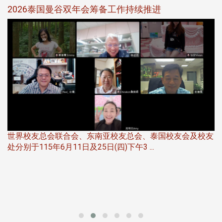
选
2026泰国曼谷双年会筹备工作持续推进
5
世界校友总会联合会、东南亚校友总会、泰国校友会及校友
服
处分别于115年6月11日及25日(四)下午3 ...
北
大