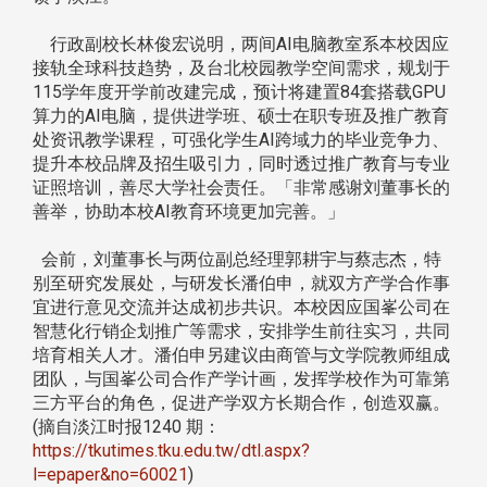
行政副校长林俊宏说明，两间AI电脑教室系本校因应
接轨全球科技趋势，及台北校园教学空间需求，规划于
115学年度开学前改建完成，预计将建置84套搭载GPU
算力的AI电脑，提供进学班、硕士在职专班及推广教育
处资讯教学课程，可强化学生AI跨域力的毕业竞争力、
提升本校品牌及招生吸引力，同时透过推广教育与专业
证照培训，善尽大学社会责任。「非常感谢刘董事长的
善举，协助本校AI教育环境更加完善。」
会前，刘董事长与两位副总经理郭耕宇与蔡志杰，特
别至研究发展处，与研发长潘伯申，就双方产学合作事
宜进行意见交流并达成初步共识。本校因应国峯公司在
智慧化行销企划推广等需求，安排学生前往实习，共同
培育相关人才。潘伯申另建议由商管与文学院教师组成
团队，与国峯公司合作产学计画，发挥学校作为可靠第
三方平台的角色，促进产学双方长期合作，创造双赢。
(摘自淡江时报1240 期：
https://tkutimes.tku.edu.tw/dtl.aspx?
l=epaper&no=60021
)