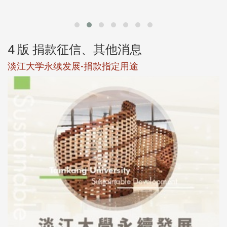
第
4 版 捐款征信、其他消息
淡江大学永续发展-捐款指定用途
于