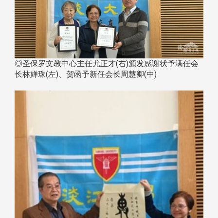
◎圣保罗文教中心主任尤正才(右)颁发感谢状予满任会
长林婵珠(左)、贺函予新任会长周慧卿(中)