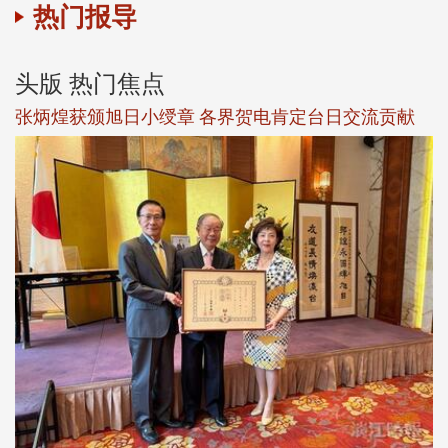
热门报导
头版 热门焦点
新
张炳煌获颁旭日小绶章 各界贺电肯定台日交流贡献
淡
下