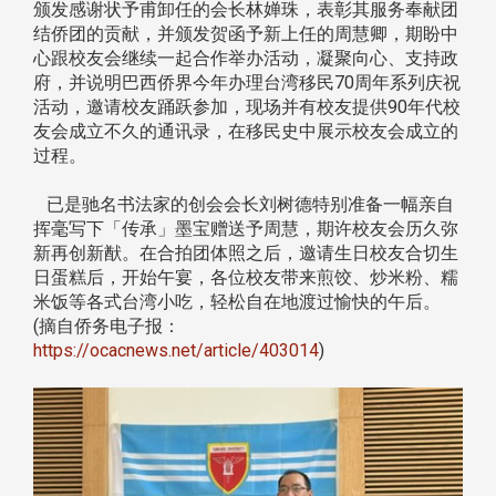
颁发感谢状予甫卸任的会长林婵珠，表彰其服务奉献团
结侨团的贡献，并颁发贺函予新上任的周慧卿，期盼中
心跟校友会继续一起合作举办活动，凝聚向心、支持政
府，并说明巴西侨界今年办理台湾移民70周年系列庆祝
活动，邀请校友踊跃参加，现场并有校友提供90年代校
友会成立不久的通讯录，在移民史中展示校友会成立的
过程。
已是驰名书法家的创会会长刘树德特别准备一幅亲自
挥毫写下「传承」墨宝赠送予周慧，期许校友会历久弥
新再创新猷。在合拍团体照之后，邀请生日校友合切生
日蛋糕后，开始午宴，各位校友带来煎饺、炒米粉、糯
米饭等各式台湾小吃，轻松自在地渡过愉快的午后。
(摘自侨务电子报：
https://ocacnews.net/article/403014
)