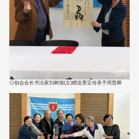
◎创会会长书法家刘树德(左)赠送墨宝传承予周慧卿