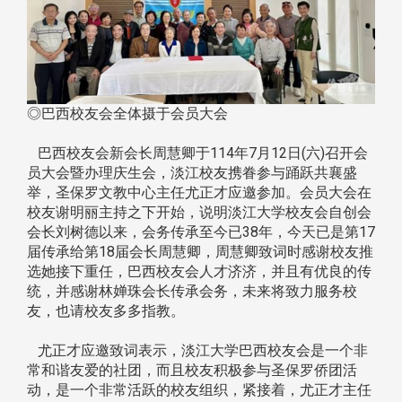
◎巴西校友会全体摄于会员大会
巴西校友会新会长周慧卿于114年7月12日(六)召开会
员大会暨办理庆生会，淡江校友携眷参与踊跃共襄盛
举，圣保罗文教中心主任尤正才应邀参加。会员大会在
校友谢明丽主持之下开始，说明淡江大学校友会自创会
会长刘树德以来，会务传承至今已38年，今天已是第17
届传承给第18届会长周慧卿，周慧卿致词时感谢校友推
选她接下重任，巴西校友会人才济济，并且有优良的传
统，并感谢林婵珠会长传承会务，未来将致力服务校
友，也请校友多多指教。
尤正才应邀致词表示，淡江大学巴西校友会是一个非
常和谐友爱的社团，而且校友积极参与圣保罗侨团活
动，是一个非常活跃的校友组织，紧接着，尤正才主任