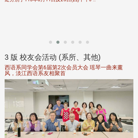
北
大
3 版 校友会活动 (系所、其他)
西语系同学会第6届第2次会员大会 瑶琴一曲来薰
风，淡江西语系友相聚首