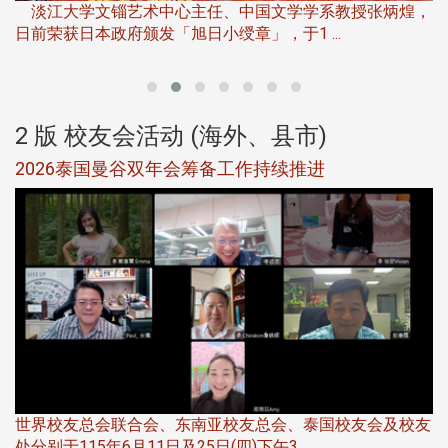
淡江大学文锱艺术中心主任、中国文学学系教授张炳煌，
日前荣获日本政府颁发「旭日小绶章」，于1 ...
董
2 版 校友会活动 (海外、县市)
选
2026泰国曼谷双年会筹备工作持续推进
5
世界校友总会联合会、东南亚校友总会、泰国校友会及校友
服
处分别于115年6月11日及25日(四)下午3 ...