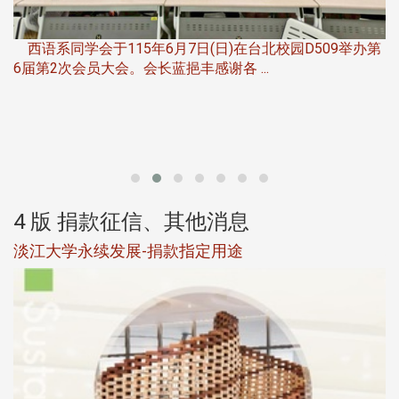
，
西语系同学会于115年6月7日(日)在台北校园D509举办第
6届第2次会员大会。会长蓝挹丰感谢各 ...
第
4 版 捐款征信、其他消息
淡江大学永续发展-捐款指定用途