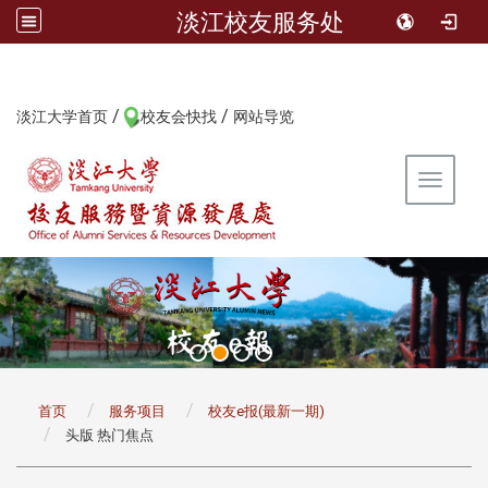
淡江校友服务处
/
/
:::
淡江大学首页
校友会快找
网站导览
Toggle 
:::
首页
服务项目
校友e报(最新一期)
头版 热门焦点